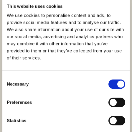
Registrierung der Grundsteuer
This website uses cookies
Da der Notar verpflichtet ist, den Kaufvertrag zwischen
We use cookies to personalise content and ads, to
Verkäufer und Käufer zu beglaubigen, obliegt es ihm,
provide social media features and to analyse our traffic.
innerhalb einer bestimmten gesetzlichen Frist eine Kopie bei
We also share information about your use of our site with
der Steuerverwaltung einzureichen. Einfach ausgedrückt hat
our social media, advertising and analytics partners who
der Notar 30 Tage Zeit, um eine Kopie des
may combine it with other information that you’ve
Verkaufsdokuments oder eines anderen Dokuments, auf
provided to them or that they’ve collected from your use
dem das Immobiliengeschäft beruht, bei der für das Gebiet,
of their services.
in dem sich die Immobilie befindet, zuständigen
Steuerverwaltung einzureichen. Die Zustellung ist
Consent
elektronisch möglich.
Necessary
Selection
Durch die Einreichung der zuvor genannten Dokumente
wurde die Registrierung der Immobilientransaktion
Preferences
vorgenommen.
In einer Situation, in der der Kaufvertrag nicht beglaubigt
oder vom Gericht ausgestellt wurde, ist der Steuerzahler
Statistics
verpflichtet, die Transaktion der für das Gebiet, in dem sich