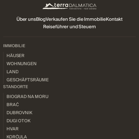
Über uns
Blog
Verkaufen Sie die Immobilie
Kontakt
Reiseführer und Steuern
IMMOBILIE
HÄUSER
WOHNUNGEN
LAND
GESCHÄFTSRÄUME
STANDORTE
BIOGRAD NA MORU
BRAČ
DUBROVNIK
DUGI OTOK
HVAR
KORČULA