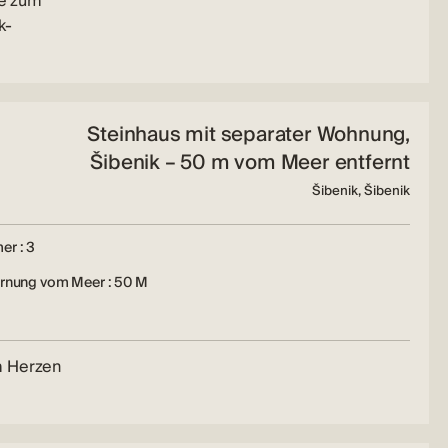
he zum
k-
Steinhaus mit separater Wohnung,
Šibenik – 50 m vom Meer entfernt
Šibenik, Šibenik
er : 3
ernung vom Meer : 50 M
m Herzen