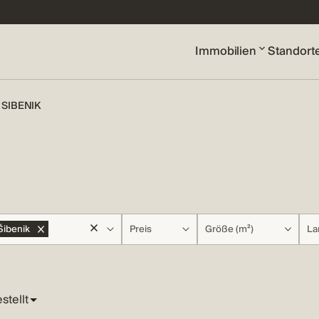
Immobilien
Standort
SIBENIK
Šibenik
Preis
Größe (m²)
La