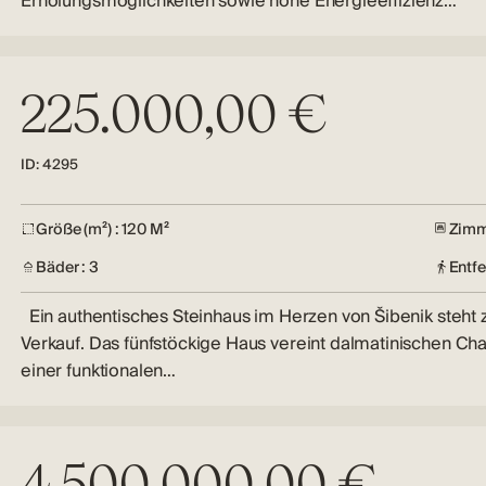
Erholungsmöglichkeiten sowie hohe Energieeffizienz…
225.000,00 €
ID: 4295
Größe (m²) : 120 M²
Zimm
Bäder : 3
Entf
Ein authentisches Steinhaus im Herzen von Šibenik steht
Verkauf. Das fünfstöckige Haus vereint dalmatinischen Ch
einer funktionalen…
4.500.000,00 €