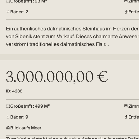
Größe (m²) : 93 M²
Zimm
Bäder : 2
Entf
Ein authentisches dalmatinisches Steinhaus im Herzen der 
von Šibenik steht zum Verkauf. Dieses charmante Anwese
verströmt traditionelles dalmatinisches Flair…
3.000.000,00 €
ID: 4238
Größe (m²) : 499 M²
Zimme
Bäder : 9
Entfe
Blick aufs Meer