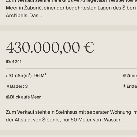
Zum Verkauf steht eine exklusive Anlagevilla in erster Rei
Meer in Žaborić, einer der begehrtesten Lagen des Šibeni
Archipels. Das…
430.000,00 €
ID: 4241
Größe (m²) : 96 M²
Zimm
Bäder : 3
Entf
Blick aufs Meer
Zum Verkauf steht ein Steinhaus mit separater Wohnung i
der Altstadt von Šibenik , nur 50 Meter vom Wasser…