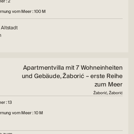
er : 2
ernung vom Meer : 100 M
Altstadt
n
Apartmentvilla mit 7 Wohneinheiten
und Gebäude, Žaborić – erste Reihe
zum Meer
Žaborić, Žaborić
r : 13
rnung vom Meer : 10 M