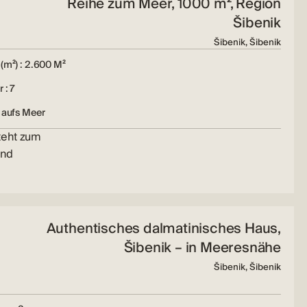
Reihe zum Meer, 1000 m², Region
Šibenik
Šibenik, Šibenik
(m²) : 2.600 M²
 : 7
 aufs Meer
teht zum
und
Authentisches dalmatinisches Haus,
Šibenik – in Meeresnähe
Šibenik, Šibenik