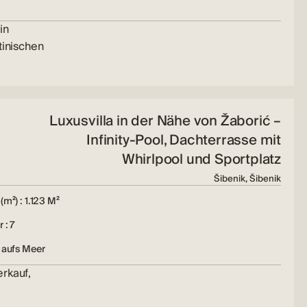
in
tinischen
Luxusvilla in der Nähe von Žaborić –
Infinity-Pool, Dachterrasse mit
Whirlpool und Sportplatz
Šibenik, Šibenik
(m²) : 1.123 M²
 : 7
 aufs Meer
rkauf,