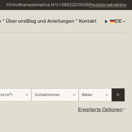
info@terradalmatica.hr
+38522213506
Prodajte nekretninu
e
Über uns
Blog und Anleitungen
Kontakt
DE
nd (m²)
Schlafzimmer
Bäder
Erweiterte Optionen