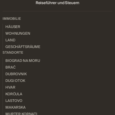
Reiseführer und Steuern
IMMOBILIE
HÄUSER
WOHNUNGEN
LAND
GESCHÄFTSRÄUME
STANDORTE
BIOGRAD NA MORU
BRAČ
DUBROVNIK
DUGI OTOK
HVAR
KORČULA
LASTOVO
MAKARSKA
MURTER KORNATI