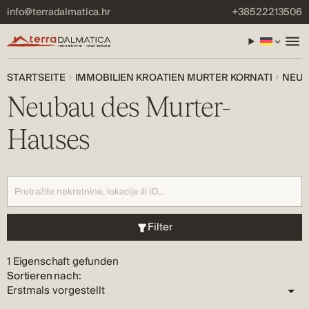
info@terradalmatica.hr
+38522213506
STARTSEITE
IMMOBILIEN KROATIEN MURTER KORNATI
NEUB
Neubau des Murter-
Hauses
Filter
1 Eigenschaft gefunden
Sortieren nach: