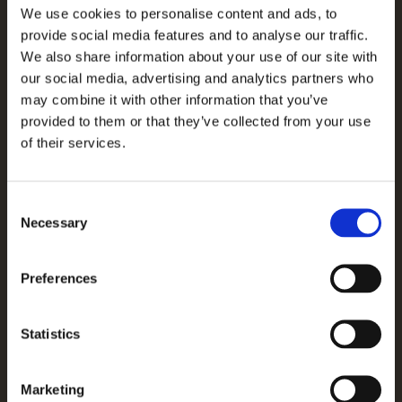
We use cookies to personalise content and ads, to
Unser Angebot wird täglich aktualisiert. Schicken Sie uns
provide social media features and to analyse our traffic.
eine Nachricht mit Ihren Wünschen und unsere Agenten
We also share information about your use of our site with
werden Ihnen helfen, eine Immobilie zu finden, die Ihren
our social media, advertising and analytics partners who
Bedürfnissen entspricht.
may combine it with other information that you’ve
provided to them or that they’ve collected from your use
of their services.
VORNAME *
Consent
Necessary
Selection
NACHNAME *
Preferences
E-MAIL-ADRESSE *
Statistics
TELEFONNUMMER *
Marketing