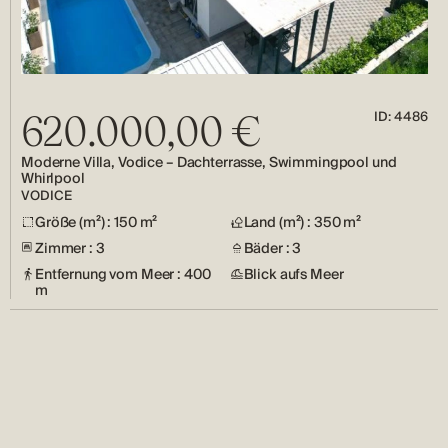
ID: 4486
620.000,00 €
Moderne Villa, Vodice – Dachterrasse, Swimmingpool und
Whirlpool
VODICE
Größe (m²) : 150 m²
Land (m²) : 350 m²
Zimmer : 3
Bäder : 3
Entfernung vom Meer : 400
Blick aufs Meer
m
Häuser
Wohnungen