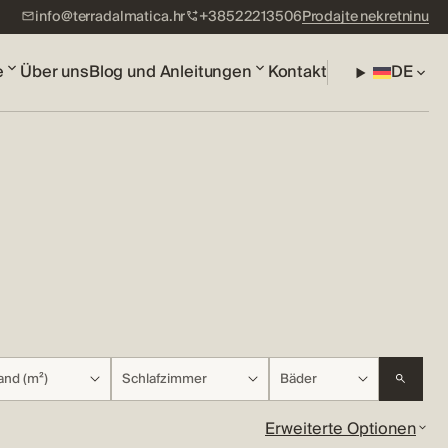
info@terradalmatica.hr
+38522213506
Prodajte nekretninu
e
Über uns
Blog und Anleitungen
Kontakt
DE
and (m²)
Schlafzimmer
Bäder
Erweiterte Optionen