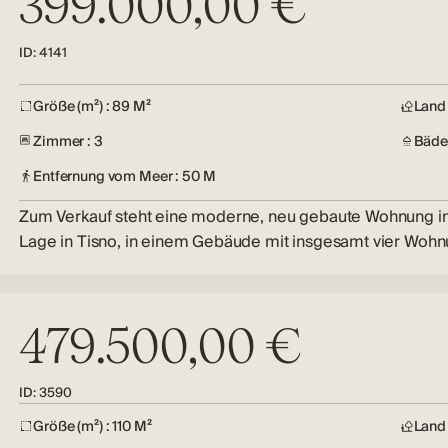
399.000,00 €
ID: 4141
Größe (m²) : 89 M²
Land 
Zimmer : 3
Bäder
Entfernung vom Meer : 50 M
Zum Verkauf steht eine moderne, neu gebaute Wohnung in
Lage in Tisno, in einem Gebäude mit insgesamt vier Woh
479.500,00 €
ID: 3590
Größe (m²) : 110 M²
Land 