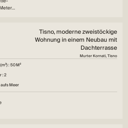
tte-
 Meter…
Tisno, moderne zweistöckige
Wohnung in einem Neubau mit
Dachterrasse
Murter Kornati, Tisno
(m²) : 50 M²
 : 2
 aufs Meer
e