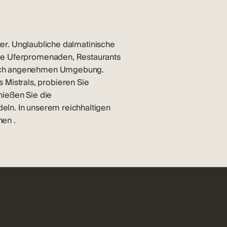
rter. Unglaubliche dalmatinische
nge Uferpromenaden, Restaurants
klich angenehmen Umgebung.
Mistrals, probieren Sie
nießen Sie die
eln. In unserem reichhaltigen
chen
.