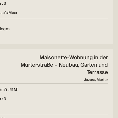
 : 3
 aufs Meer
einem
Maisonette-Wohnung in der
Murterstraße – Neubau, Garten und
Terrasse
Jezera, Murter
(m²) : 51 M²
 : 3