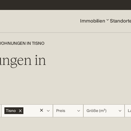
Immobilien
Standort
WOHNUNGEN IN TISNO
ngen in
Tisno
Preis
Größe (m²)
L