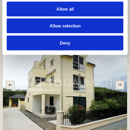
Größe (m²) : 870 M²
Blick aufs Meer
Allow all
Dieses attraktive Baugrundstück in regulärer Form
befindet sich in Sveti Filip und Jakov. Es liegt in einem
Allow selection
ruhigen, aber entwickelten…
Deny