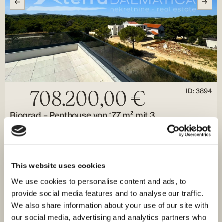
ID: 3894
708.200,00 €
Biograd – Penthouse von 177 m² mit 3
Schlafzimmern, Dachterrasse und Blick in die Natur
Biograd na Moru, Biograd na Moru
Größe (m²) : 177 M²
Zimmer : 3
This website uses cookies
Bäder : 2
Zum Verkauf steht eine luxuriöse Penthouse-Wohnung in
We use cookies to personalise content and ads, to
einem Neubau, gelegen im zweiten Stock eines Gebäudes
provide social media features and to analyse our traffic.
mit insgesamt sechs Wohneinheiten, in…
We also share information about your use of our site with
our social media, advertising and analytics partners who