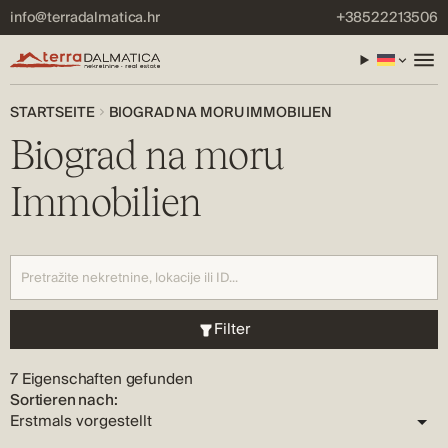
info@terradalmatica.hr
+38522213506
STARTSEITE
BIOGRAD NA MORU IMMOBILIEN
Biograd na moru
Immobilien
Filter
7 Eigenschaften gefunden
Sortieren nach: