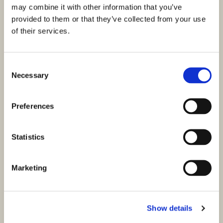
may combine it with other information that you’ve
provided to them or that they’ve collected from your use
of their services.
Consent
Necessary
Selection
Preferences
Statistics
Marketing
ID: 3582
278.400,00 €
Baugrundstück in Sveti Filip und Jakov mit
Meerblick
Show details
Biograd na Moru, Sveti Filip i Jakov