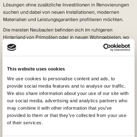
Lösungen ohne zusätzliche Investitionen in Renovierungen
suchen und dabei von neuen Installationen, modernen
Materialien und Leistungsgarantien profitieren möchten.
Die meisten Neubauten befinden sich im ruhigeren
Hinterland von Primošten oder in neuen Wohngebieten, wo
Investoren kleinere Projekte mit mehreren Gebäuden
realisieren. Der Preis richtet sich nach der Größe des
Hauses, der Ausstattung und der Nähe zum Meer; Häuser mit
Swimmingpool und zusätzlichen Annehmlichkeiten liegen im
This website uses cookies
höheren Preissegment.
We use cookies to personalise content and ads, to
provide social media features and to analyse our traffic.
Merkmale von Neubauten
We also share information about your use of our site with
Lage und Bebauung:
Die neuen Häuser entstehen in
our social media, advertising and analytics partners who
Gegenden wie Radonja, Prhovo und im Zentrum von
may combine it with other information that you’ve
Primošten, wo Baugrundstücke mit guter Infrastruktur
provided to them or that they’ve collected from your use
verfügbar sind. Die meisten Projekte befinden sich in
of their services.
ruhigen Lagen mit ausreichend Platz für Privatsphäre und
einen Garten.