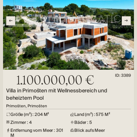
ID: 3389
1.100.000,00 €
Villa in Primošten mit Wellnessbereich und
beheiztem Pool
Primošten, Primošten
Größe (m²) : 204 M²
Land (m²) : 575 M²
Zimmer : 4
Bäder : 5
Entfernung vom Meer : 301
Blick aufs Meer
M