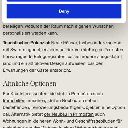
Kundenindividualisierung:
Bei einigen Projekten besteht die
Deny
Möglichkeit, sich an der Auswahl von
Innenausstattungsmaterialien, Farben und Geräten zu
beteiligen, wodurch der Raum nach eigenen Wünschen
personalisiert werden kann.
Touristisches Potenzial:
Neue Häuser, insbesondere solche
mit Swimmingpool, erzielen bei der Vermietung an Touristen
hervorragende Belegungsraten, da sie modern ausgestattet
sind und ein attraktives Design aufweisen, das den
Erwartungen der Gäste entspricht.
Ähnliche Optionen
Für Kaufinteressenten, die sich
in Primošten nach
Immobilien
umsehen, stellen Neubauten neben
bestehenden, renovierungsbedürftigen Objekten eine Option
dar. Alternativ bietet
der Neubau in Primošten
auch
Wohnungen in kleineren Wohn- und Geschäftsgebäuden für