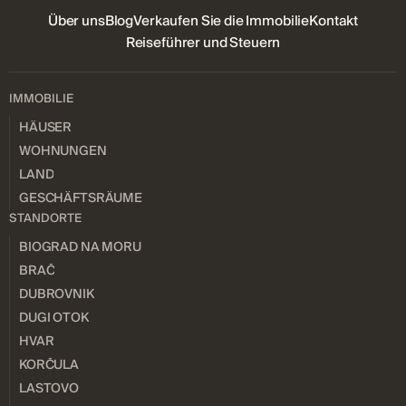
Über uns
Blog
Verkaufen Sie die Immobilie
Kontakt
Reiseführer und Steuern
IMMOBILIE
HÄUSER
WOHNUNGEN
LAND
GESCHÄFTSRÄUME
STANDORTE
BIOGRAD NA MORU
BRAČ
DUBROVNIK
DUGI OTOK
HVAR
KORČULA
LASTOVO