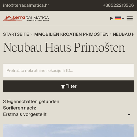
info@terradalmatica.hr
+38522213506
STARTSEITE
IMMOBILIEN KROATIEN PRIMOŠTEN
NEUBAU H
Neubau Haus Primošten
Filter
3 Eigenschaften gefunden
Sortieren nach: