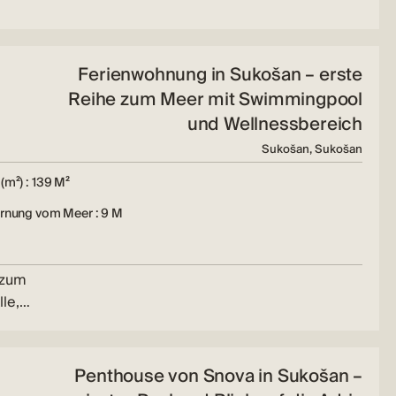
Ferienwohnung in Sukošan – erste
Reihe zum Meer mit Swimmingpool
und Wellnessbereich
Sukošan, Sukošan
(m²) : 139 M²
ernung vom Meer : 9 M
 zum
lle,…
Penthouse von Snova in Sukošan –