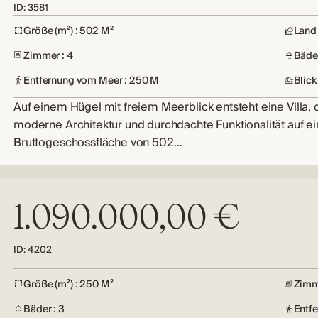
ID: 3581
Größe (m²) : 502 M²
Land 
Zimmer : 4
Bäder
Entfernung vom Meer : 250 M
Blick
Auf einem Hügel mit freiem Meerblick entsteht eine Villa, 
moderne Architektur und durchdachte Funktionalität auf ei
Bruttogeschossfläche von 502…
1.090.000,00 €
ID: 4202
Größe (m²) : 250 M²
Zimm
Bäder : 3
Entf