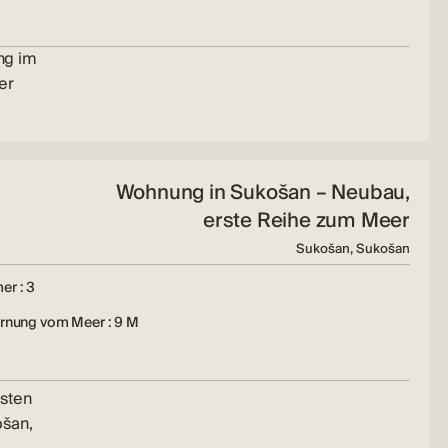
ng im
er
Wohnung in Sukošan – Neubau,
erste Reihe zum Meer
Sukošan, Sukošan
er : 3
ernung vom Meer : 9 M
rsten
šan,