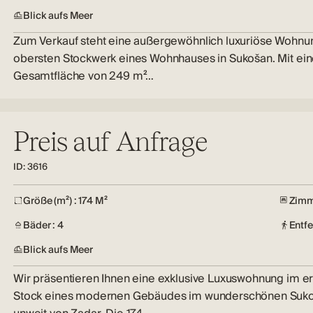
Blick aufs Meer
Zum Verkauf steht eine außergewöhnlich luxuriöse Wohnu
obersten Stockwerk eines Wohnhauses in Sukošan. Mit ein
Gesamtfläche von 249 m²…
Preis auf Anfrage
ID: 3616
Größe (m²) : 174 M²
Zimm
Bäder : 4
Entf
Blick aufs Meer
Wir präsentieren Ihnen eine exklusive Luxuswohnung im e
Stock eines modernen Gebäudes im wunderschönen Suko