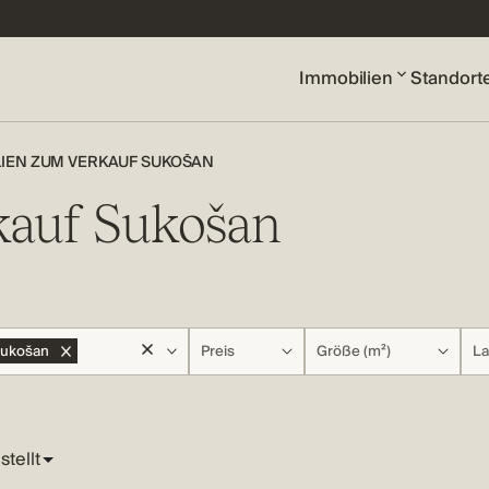
Immobilien
Standort
IEN ZUM VERKAUF SUKOŠAN
kauf Sukošan
ukošan
Preis
Größe (m²)
La