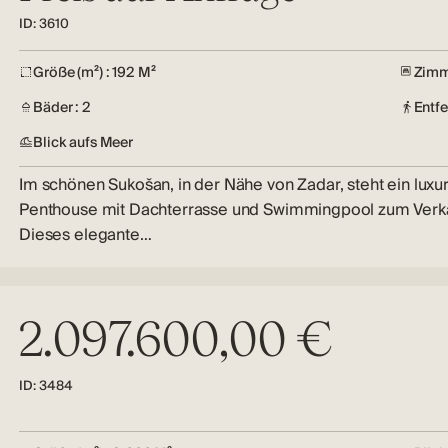
ID: 3610
Größe (m²) : 192 M²
Zimm
Bäder : 2
Entf
Blick aufs Meer
Im schönen Sukošan, in der Nähe von Zadar, steht ein luxu
Penthouse mit Dachterrasse und Swimmingpool zum Verka
Dieses elegante…
2.097.600,00 €
ID: 3484