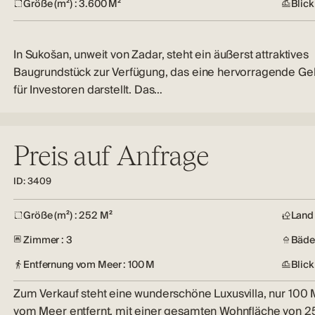
Größe (m²) : 3.600 M²
Blick
In Sukošan, unweit von Zadar, steht ein äußerst attraktives
Baugrundstück zur Verfügung, das eine hervorragende Ge
für Investoren darstellt. Das…
Preis auf Anfrage
ID: 3409
Größe (m²) : 252 M²
Land 
Zimmer : 3
Bäder
Entfernung vom Meer : 100 M
Blick
Zum Verkauf steht eine wunderschöne Luxusvilla, nur 100 
vom Meer entfernt, mit einer gesamten Wohnfläche von 2