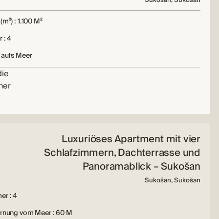
(m²) : 1.100 M²
 : 4
 aufs Meer
die
ner
Luxuriöses Apartment mit vier
Schlafzimmern, Dachterrasse und
Panoramablick – Sukošan
Sukošan, Sukošan
er : 4
ernung vom Meer : 60 M