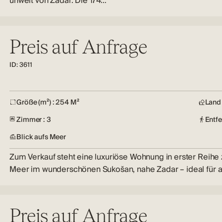
unweit von Zadar. Die 174…
Preis auf Anfrage
ID: 3611
Größe (m²) : 254 M²
Land 
Zimmer : 3
Entf
Blick aufs Meer
Zum Verkauf steht eine luxuriöse Wohnung in erster Reihe
Meer im wunderschönen Sukošan, nahe Zadar – ideal für a
Preis auf Anfrage