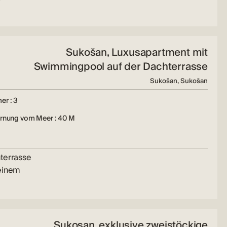
Sukošan, Luxusapartment mit
Swimmingpool auf der Dachterrasse
Sukošan, Sukošan
er : 3
ernung vom Meer : 40 M
hterrasse
 einem
Sukosan, exklusive zweistöckige