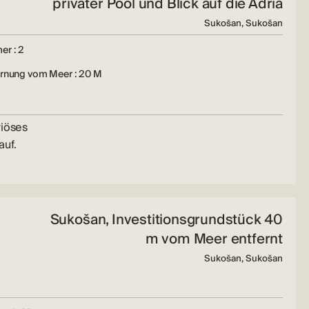
privater Pool und Blick auf die Adria
Sukošan, Sukošan
er : 2
ernung vom Meer : 20 M
riöses
uf.
Sukošan, Investitionsgrundstück 40
m vom Meer entfernt
Sukošan, Sukošan