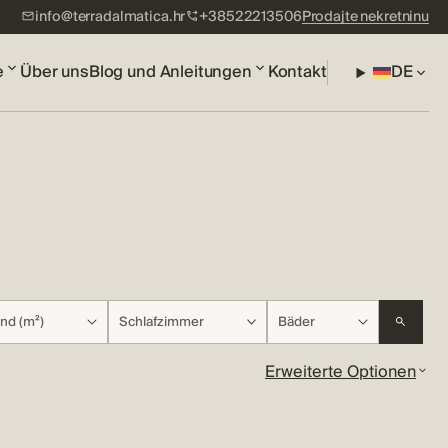
info@terradalmatica.hr
+38522213506
Prodajte nekretninu
e
Über uns
Blog und Anleitungen
Kontakt
DE
nd (m²)
Schlafzimmer
Bäder
Erweiterte Optionen