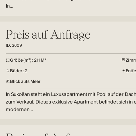
In…
Preis auf Anfrage
ID: 3609
Größe (m²) : 211 M²
Zimm
Bäder : 2
Entf
Blick aufs Meer
In Sukošan steht ein Luxusapartment mit Pool auf der Dac
zum Verkauf. Dieses exklusive Apartment befindet sich in
modernen…