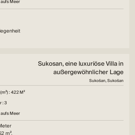
 aufs Meer
legenheit
Sukosan, eine luxuriöse Villa in
außergewöhnlicher Lage
Sukošan, Sukošan
(m²) : 422 M²
 : 3
 aufs Meer
Meter
52 m².