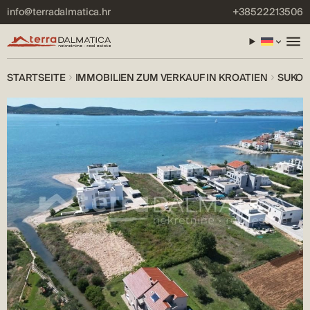
info@terradalmatica.hr
+38522213506
STARTSEITE
IMMOBILIEN ZUM VERKAUF IN KROATIEN
SUKOŠ