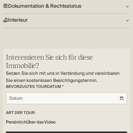
Sukošan
Dokumentation & Rechtsstatus
Garage:
Land:
Nein
HR
Interieur
Schlüssel im Besitz:
Nein
Wohnzimmer:
Nein
Interessieren Sie sich für diese
Immobilie?
Setzen Sie sich mit uns in Verbindung und vereinbaren
Sie einen kostenlosen Besichtigungstermin.
BEVORZUGTES TOURDATUM *
ART DER TOUR:
Persönlich
Über das Video