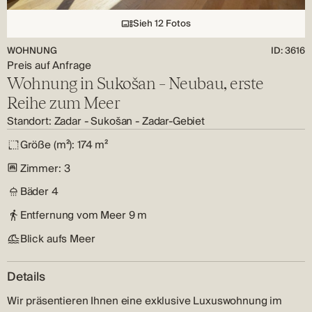
Sieh 12 Fotos
WOHNUNG
ID: 3616
Preis auf Anfrage
Wohnung in Sukošan – Neubau, erste
Reihe zum Meer
Standort:
Zadar
-
Sukošan
-
Zadar-Gebiet
Größe (m²):
174 m²
Zimmer:
3
Bäder
4
Entfernung vom Meer
9 m
Blick aufs Meer
Details
Wir präsentieren Ihnen eine exklusive Luxuswohnung im