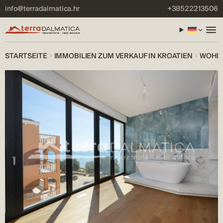
info@terradalmatica.hr
+38522213506
STARTSEITE
IMMOBILIEN ZUM VERKAUF IN KROATIEN
WOHNU