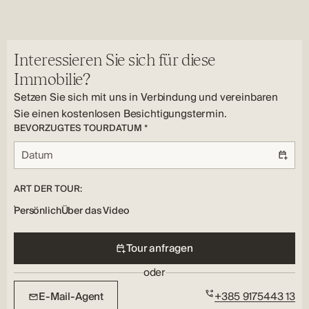
Nein
Ja
Merkmale der Immobilie:
Anzahl der Badezimmer:
Begehbarer Einbauschrank, Lagerung, Terrasse, Parken,
4
Freibad
Waschküche:
Interessieren Sie sich für diese
Ja
Immobilie?
Zusätzliche Innenausstattung:
Setzen Sie sich mit uns in Verbindung und vereinbaren
Offener Grundriss, Begehbarer Einbauschrank
Sie einen kostenlosen Besichtigungstermin.
BEVORZUGTES TOURDATUM *
ART DER TOUR:
Persönlich
Über das Video
Tour anfragen
oder
E-Mail-Agent
+385 9175443 13