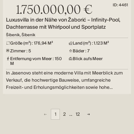
ID: 4461
1.750.000,00 €
Luxusvilla in der Nähe von Žaborić – Infinity-Pool,
Dachterrasse mit Whirlpool und Sportplatz
Šibenik, Šibenik
Größe (m²) : 176,94 M²
Land (m²) : 1.123 M²
Zimmer : 5
Bäder : 7
Entfernung vom Meer : 150
Blick aufs Meer
M
In Jasenovo steht eine moderne Villa mit Meerblick zum
Verkauf, die hochwertige Bauweise, umfangreiche
Freizeit- und Erholungsmöglichkeiten sowie hohe
Energieeffizienz…
1
2
...
12