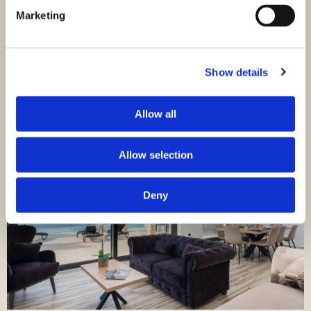
Blick aufs Meer
Marketing
Mitten im historischen Zentrum von Šibenik befindet sich
ein liebevoll restauriertes Steinhaus, das authentischen
dalmatinischen Charme, modernen Wohnkomfort und
Show details
absolute…
Allow all
Allow selection
Deny