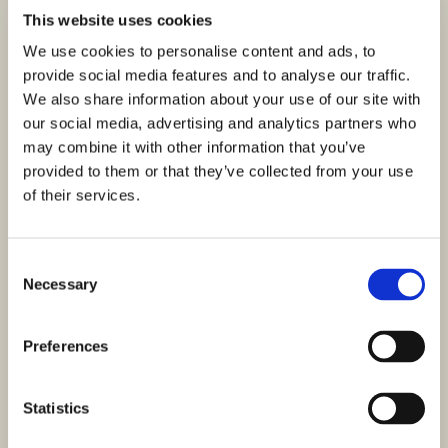
This website uses cookies
We use cookies to personalise content and ads, to
provide social media features and to analyse our traffic.
We also share information about your use of our site with
our social media, advertising and analytics partners who
may combine it with other information that you’ve
provided to them or that they’ve collected from your use
of their services.
Consent
ID: 4482
600.000,00 €
Necessary
Selection
Renoviertes Steinhaus im Herzen von Šibenik mit
Preferences
Meerblick und Garten
Šibenik, Šibenik
Größe (m²) : 92 M²
Zimmer : 3
Statistics
Bäder : 4
Entfernung vom Meer : 110 M