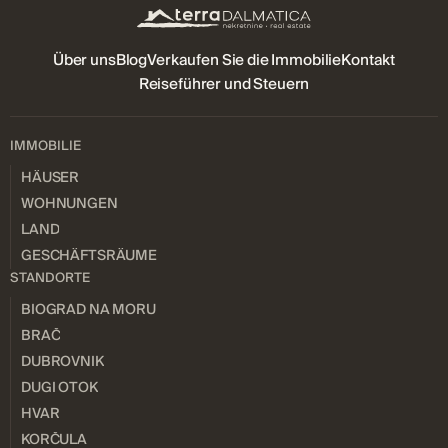
Über uns
Blog
Verkaufen Sie die Immobilie
Kontakt
Reiseführer und Steuern
IMMOBILIE
HÄUSER
WOHNUNGEN
LAND
GESCHÄFTSRÄUME
STANDORTE
BIOGRAD NA MORU
BRAČ
DUBROVNIK
DUGI OTOK
HVAR
KORČULA