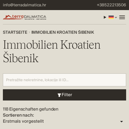
info@terradalmatica.hr
+38522213506
STARTSEITE
IMMOBILIEN KROATIEN ŠIBENIK
Immobilien Kroatien
Šibenik
Filter
118 Eigenschaften gefunden
Sortieren nach: