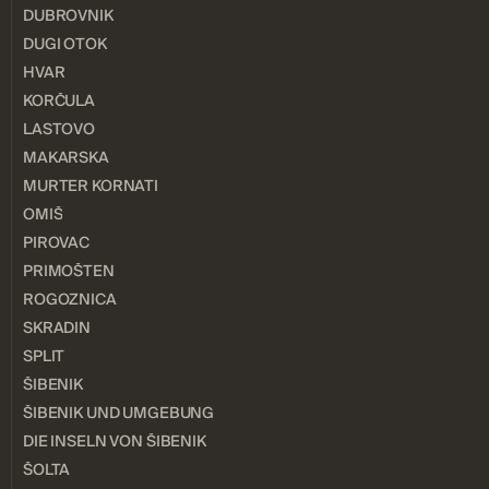
DUBROVNIK
DUGI OTOK
HVAR
KORČULA
LASTOVO
MAKARSKA
MURTER KORNATI
OMIŠ
PIROVAC
PRIMOŠTEN
ROGOZNICA
SKRADIN
SPLIT
ŠIBENIK
ŠIBENIK UND UMGEBUNG
DIE INSELN VON ŠIBENIK
ŠOLTA