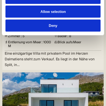
1.562.500,00 €
Umgebung von Split - Kroatien, eine einzigartige
Allow selection
Villa mit privatem Pool im Herzen Dalmatiens
Podstrana, Podstrana
Deny
Größe (m²) : 420 M²
Land (m²) : 383 M²
Zimmer : 5
Bäder : 8
Entfernung vom Meer : 1000
Blick aufs Meer
M
Eine einzigartige Villa mit privatem Pool im Herzen
Dalmatiens steht zum Verkauf. Es liegt in der Nähe von
Split, in…