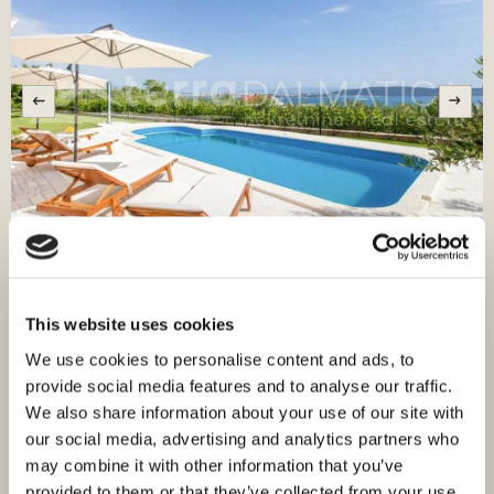
ID: 3376
1.499.000,00 €
This website uses cookies
1.495.000,00 €
Luxusvilla mit Meerblick in der Nähe von Split
We use cookies to personalise content and ads, to
Split, Kaštel Gomilica
provide social media features and to analyse our traffic.
Größe (m²) : 200 M²
Land (m²) : 1.900 M²
We also share information about your use of our site with
our social media, advertising and analytics partners who
Zimmer : 4
Bäder : 3
may combine it with other information that you’ve
Entfernung vom Meer : 1200
Blick aufs Meer
M
provided to them or that they’ve collected from your use