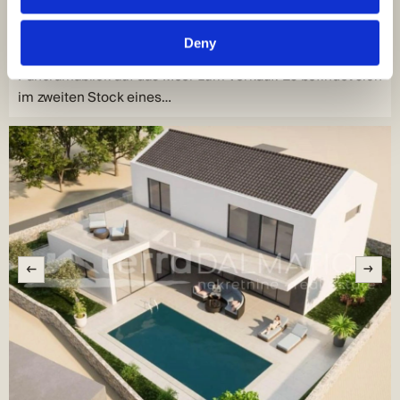
M
Blick aufs Meer
Deny
In Žaborić steht ein Penthouse-Apartment mit freiem
Panoramablick auf das Meer zum Verkauf. Es befindet sich
im zweiten Stock eines…