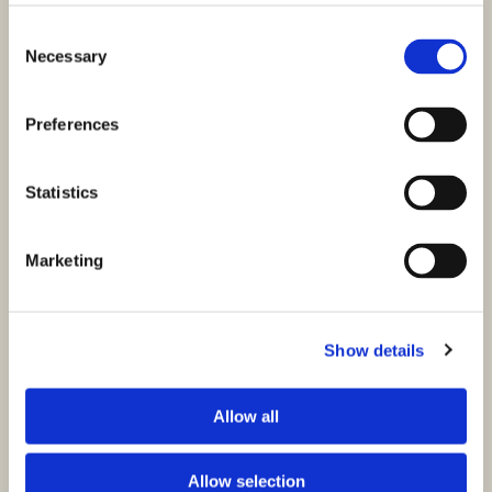
Consent
Necessary
Selection
Preferences
Statistics
Marketing
ID: 3325
525.000,00 €
Show details
Žaborić, Penthouse mit wunderschönem Meerblick
Allow all
Šibenik, Žaborić
Größe (m²) : 141,80 M²
Zimmer : 2
Bäder : 2
Entfernung vom Meer : 200
Allow selection