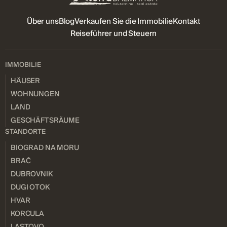
Über uns
Blog
Verkaufen Sie die Immobilie
Kontakt
Reiseführer und Steuern
IMMOBILIE
HÄUSER
WOHNUNGEN
LAND
GESCHÄFTSRÄUME
STANDORTE
BIOGRAD NA MORU
BRAČ
DUBROVNIK
DUGI OTOK
HVAR
KORČULA
LASTOVO