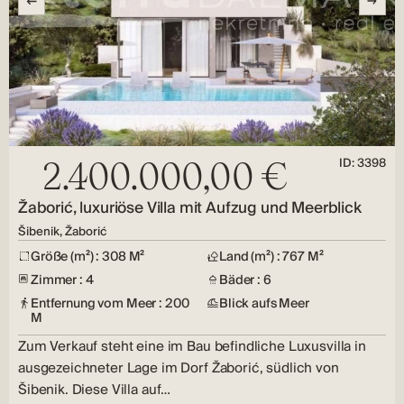
ID: 3398
2.400.000,00 €
Žaborić, luxuriöse Villa mit Aufzug und Meerblick
Šibenik, Žaborić
Größe (m²) : 308 M²
Land (m²) : 767 M²
Zimmer : 4
Bäder : 6
Entfernung vom Meer : 200
Blick aufs Meer
M
Zum Verkauf steht eine im Bau befindliche Luxusvilla in
ausgezeichneter Lage im Dorf Žaborić, südlich von
Šibenik. Diese Villa auf…