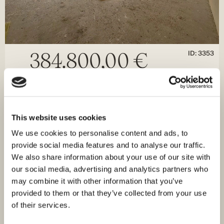
ID: 3353
384.800,00 €
Apartment in Brodarica – Neubau, Swimmingpool,
Meerblick
Brodarica, Šibenik
Größe (m²) : 74 M²
Zimmer : 2
This website uses cookies
Bäder : 1
Entfernung vom Meer : 200
We use cookies to personalise content and ads, to
M
provide social media features and to analyse our traffic.
Blick aufs Meer
We also share information about your use of our site with
Zum Verkauf steht eine 74 m² große 2-Zimmer-Wohnung
our social media, advertising and analytics partners who
in einem Gebäude mit Swimmingpool. Das
may combine it with other information that you’ve
Neubaugebäude liegt nur 200 m vom…
provided to them or that they’ve collected from your use
of their services.