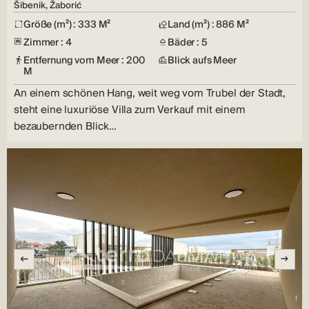
Šibenik, Žaborić
Größe (m²) : 333 M²
Land (m²) : 886 M²
Zimmer : 4
Bäder : 5
Entfernung vom Meer : 200
Blick aufs Meer
M
An einem schönen Hang, weit weg vom Trubel der Stadt,
steht eine luxuriöse Villa zum Verkauf mit einem
bezaubernden Blick…