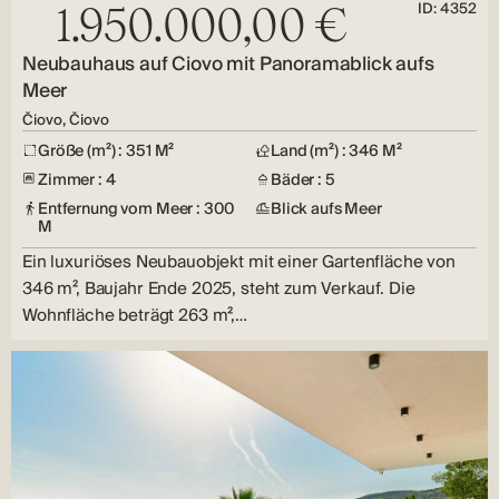
ID: 4352
1.950.000,00 €
Neubauhaus auf Ciovo mit Panoramablick aufs
Meer
Čiovo, Čiovo
Größe (m²) : 351 M²
Land (m²) : 346 M²
Zimmer : 4
Bäder : 5
Entfernung vom Meer : 300
Blick aufs Meer
M
Ein luxuriöses Neubauobjekt mit einer Gartenfläche von
346 m², Baujahr Ende 2025, steht zum Verkauf. Die
Wohnfläche beträgt 263 m²,…