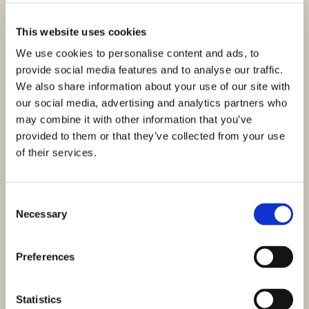
M
Villa mit beheiztem Pool und Panoramablick aufs Meer in
This website uses cookies
Slatine auf der Insel Čiovo zu verkaufen. Auf der Insel
Čiovo,…
We use cookies to personalise content and ads, to
provide social media features and to analyse our traffic.
We also share information about your use of our site with
our social media, advertising and analytics partners who
may combine it with other information that you’ve
provided to them or that they’ve collected from your use
of their services.
Consent
Necessary
Selection
Preferences
Statistics