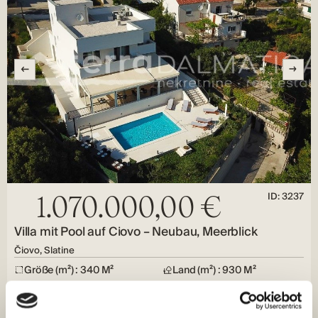
ID: 3237
1.070.000,00 €
Villa mit Pool auf Ciovo – Neubau, Meerblick
Čiovo, Slatine
Größe (m²) : 340 M²
Land (m²) : 930 M²
Zimmer : 4
Bäder : 4
Entfernung vom Meer : 230
Blick aufs Meer