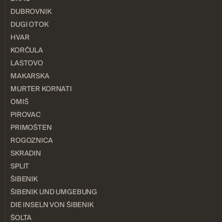
DUBROVNIK
DUGI OTOK
HVAR
KORČULA
LASTOVO
MAKARSKA
MURTER KORNATI
OMIŠ
PIROVAC
PRIMOŠTEN
ROGOZNICA
SKRADIN
SPLIT
ŠIBENIK
ŠIBENIK UND UMGEBUNG
DIE INSELN VON ŠIBENIK
ŠOLTA