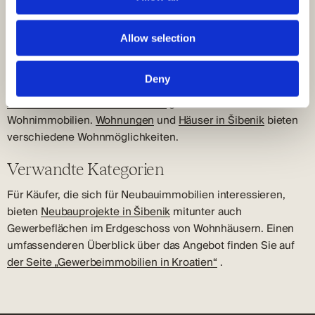
Marktmerkmale
Die Nachfrage nach Gewerbeflächen in Šibenik hängt von
Allow selection
der Touristensaison und der allgemeinen Wirtschaftslage ab.
Besonders gefragt sind Räumlichkeiten in der Altstadt für
Gastronomie und Einzelhandel.
Deny
Zum Immobilienmarkt in Šibenik
gehören auch
Wohnimmobilien.
Wohnungen
und
Häuser in Šibenik
bieten
verschiedene Wohnmöglichkeiten.
Verwandte Kategorien
Für Käufer, die sich für Neubauimmobilien interessieren,
bieten
Neubauprojekte in Šibenik
mitunter auch
Gewerbeflächen im Erdgeschoss von Wohnhäusern. Einen
umfassenderen Überblick über das Angebot finden Sie auf
der Seite „Gewerbeimmobilien in Kroatien“
.