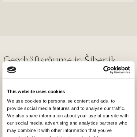
Geschäftsräume in Šibenik
Gewerbeflächen in Šibenik bieten Unternehmern, Investoren
und Unternehmen, die einen Standort in dieser
dalmatinischen Stadt suchen, vielfältige Möglichkeiten. Als
This website uses cookies
Verwaltungssitz eines Landkreises mit einer wachsenden
We use cookies to personalise content and ads, to
Tourismusbranche bietet Šibenik zahlreiche Optionen für
provide social media features and to analyse our traffic.
unterschiedliche Geschäftsaktivitäten.
We also share information about your use of our site with
Das Angebot umfasst Gewerbeflächen in der Altstadt, die
our social media, advertising and analytics partners who
sich für Geschäfte und Gastronomie eignen, Büroräume in
may combine it with other information that you’ve
neueren Gebäuden sowie größere Flächen am Stadtrand für