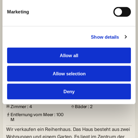
Marketing
Show details
Allow all
ID: 3265
240.000,00 €
Allow selection
Tisno, Haus im alten Stadtzentrum
Murter Kornati, Tisno
Deny
Größe (m²) : 158 M²
Land (m²) : 150 M²
Zimmer : 4
Bäder : 2
Entfernung vom Meer : 100
M
Wir verkaufen ein Reihenhaus. Das Haus besteht aus zwei
Wohnungen und einem Garten. Es liegt im Zentrum der