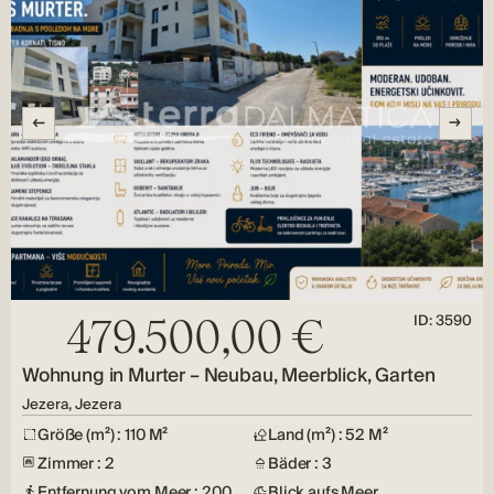
ID: 3590
479.500,00 €
Wohnung in Murter – Neubau, Meerblick, Garten
Jezera, Jezera
Größe (m²) : 110 M²
Land (m²) : 52 M²
Zimmer : 2
Bäder : 3
Entfernung vom Meer : 200
Blick aufs Meer