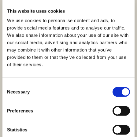
ID: 3589
414.500,00 €
This website uses cookies
Maisonette-Wohnung in der Murterstraße – Neubau,
We use cookies to personalise content and ads, to
Garten und Terrasse
provide social media features and to analyse our traffic.
We also share information about your use of our site with
Jezera, Murter
our social media, advertising and analytics partners who
Größe (m²) : 92 M²
Land (m²) : 51 M²
may combine it with other information that you’ve
Zimmer : 2
Bäder : 3
provided to them or that they’ve collected from your use
Entfernung vom Meer : 330
M
of their services.
In Jezera auf der Insel Murter steht eine moderne
Maisonette-Wohnung in einem Neubau zum Verkauf. Sie
Consent
liegt nur 500 Meter…
Necessary
Selection
Preferences
Statistics