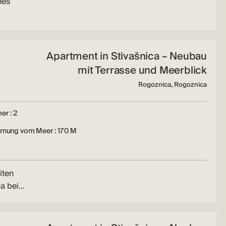
nes
Apartment in Stivašnica – Neubau
mit Terrasse und Meerblick
Rogoznica, Rogoznica
er : 2
ernung vom Meer : 170 M
iten
ca bei…