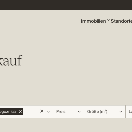
Immobilien
Standort
kauf
ogoznica
Preis
Größe (m²)
L