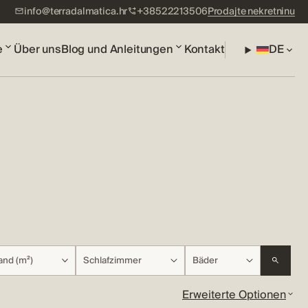
info@terradalmatica.hr
+38522213506
Prodajte nekretninu
e
Über uns
Blog und Anleitungen
Kontakt
DE
and (m²)
Schlafzimmer
Bäder
Erweiterte Optionen