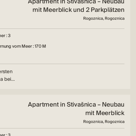
Apartment in Stivašnica – Neubau
mit Meerblick und 2 Parkplätzen
Rogoznica, Rogoznica
er : 3
ernung vom Meer : 170 M
ersten
ca bei…
Apartment in Stivašnica – Neubau
mit Meerblick
Rogoznica, Rogoznica
er : 3