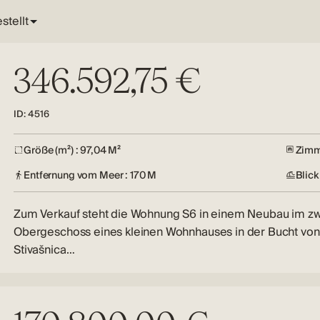
346.592,75 €
ID: 4516
Größe (m²) : 97,04 M²
Zimm
Entfernung vom Meer : 170 M
Blick
Zum Verkauf steht die Wohnung S6 in einem Neubau im z
Obergeschoss eines kleinen Wohnhauses in der Bucht von
Stivašnica…