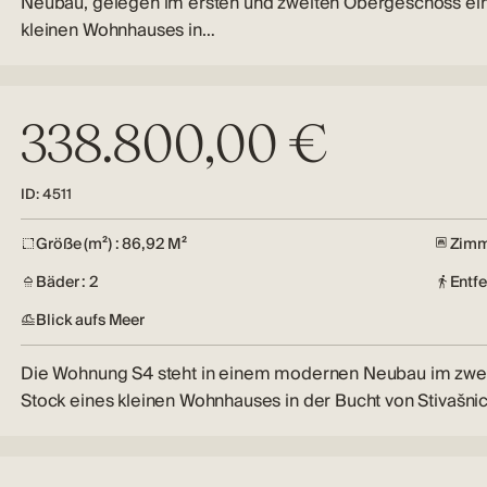
Neubau, gelegen im ersten und zweiten Obergeschoss ei
kleinen Wohnhauses in…
338.800,00 €
ID: 4511
Größe (m²) : 86,92 M²
Zimm
Bäder : 2
Entf
Blick aufs Meer
Die Wohnung S4 steht in einem modernen Neubau im zwe
Stock eines kleinen Wohnhauses in der Bucht von Stivašni