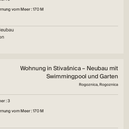
ernung vom Meer : 170 M
Neubau
on
Wohnung in Stivašnica – Neubau mit
Swimmingpool und Garten
Rogoznica, Rogoznica
er : 3
ernung vom Meer : 170 M