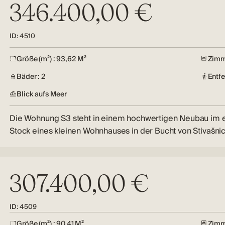
346.400,00 €
ID: 4510
Größe (m²) : 93,62 M²
Zimm
Bäder : 2
Entf
Blick aufs Meer
Die Wohnung S3 steht in einem hochwertigen Neubau im 
Stock eines kleinen Wohnhauses in der Bucht von Stivašni
307.400,00 €
ID: 4509
Größe (m²) : 90,41 M²
Zimm