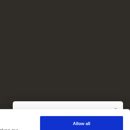
×
Diese Suche speichern
Wir benachrichtigen Sie, sobald Immobilien
Allow all
verfügbar sind, die Ihren Kriterien entsprechen.