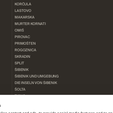
KORČULA
LASTOVO
MAKARSKA
MURTER KORNATI
OMIŠ
PIROVAC
PRIMOŠTEN
ROGOZNICA
SKRADIN
SPLIT
ŠIBENIK
ŠIBENIK UND UMGEBUNG
DIE INSELN VON ŠIBENIK
ŠOLTA
TISNO
TROGIR
s
TRIBUNJ