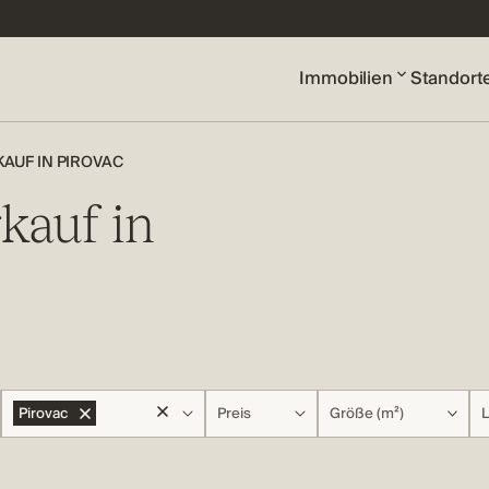
Immobilien
Standort
UF IN PIROVAC
auf in
Pirovac
Preis
Größe (m²)