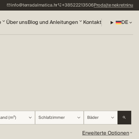
info@terradalmatica.hr
+38522213506
Prodajte nekretninu
e
Über uns
Blog und Anleitungen
Kontakt
DE
Land (m²)
Schlafzimmer
Bäder
Erweiterte Optionen