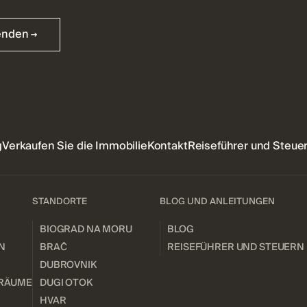
enden
g
Verkaufen Sie die Immobilie
Kontakt
Reiseführer und Steue
STANDORTE
BLOG UND ANLEITUNGEN
BIOGRAD NA MORU
BLOG
N
BRAČ
REISEFÜHRER UND STEUERN
DUBROVNIK
RÄUME
DUGI OTOK
HVAR