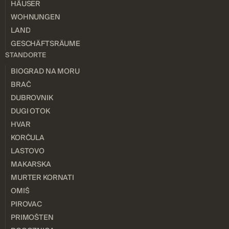
HÄUSER
WOHNUNGEN
LAND
GESCHÄFTSRÄUME
STANDORTE
BIOGRAD NA MORU
BRAČ
DUBROVNIK
DUGI OTOK
HVAR
KORČULA
LASTOVO
MAKARSKA
MURTER KORNATI
OMIŠ
PIROVAC
PRIMOŠTEN