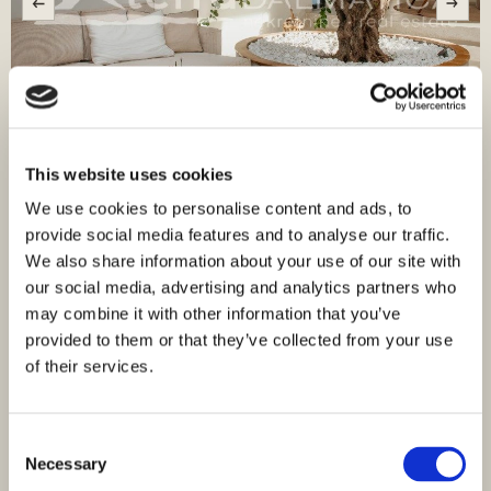
This website uses cookies
ID: 4064
2.000.000,00 €
We use cookies to personalise content and ads, to
provide social media features and to analyse our traffic.
Die schönste Geschichte des Mittelmeers – eine
We also share information about your use of our site with
Villa auf der Insel Šolta, die aus einem
our social media, advertising and analytics partners who
jahrhundertealten Olivenbaum wächst
may combine it with other information that you’ve
Šolta, Šolta
provided to them or that they’ve collected from your use
Größe (m²) : 280 M²
Land (m²) : 1.800 M²
of their services.
Zimmer : 4
Bäder : 5
Entfernung vom Meer : 1500
Blick aufs Meer
M
Consent
Necessary
Selection
Zum Verkauf steht eine einzigartige Steinvilla auf der Insel