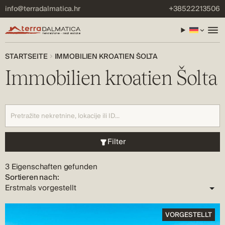
info@terradalmatica.hr
+38522213506
STARTSEITE
IMMOBILIEN KROATIEN ŠOLTA
Immobilien kroatien Šolta
Filter
3 Eigenschaften gefunden
Sortieren nach:
VORGESTELLT