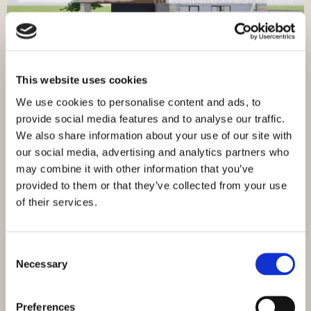
This website uses cookies
We use cookies to personalise content and ads, to
ID: 4312
295.000,00 €
provide social media features and to analyse our traffic.
We also share information about your use of our site with
Dreizimmerwohnung im Neubau Zaton mit
our social media, advertising and analytics partners who
Dachterrasse
may combine it with other information that you’ve
Nin, Zaton
provided to them or that they’ve collected from your use
Größe (m²) : 98,01 M²
Zimmer : 4
of their services.
Bäder : 2
In Zaton bei Nin entsteht ein modernes Wohngebäude mit
Consent
insgesamt vier Wohnungen. Jede Wohnung ist individuell
Necessary
Selection
gestaltet und bietet maximalen…
Preferences