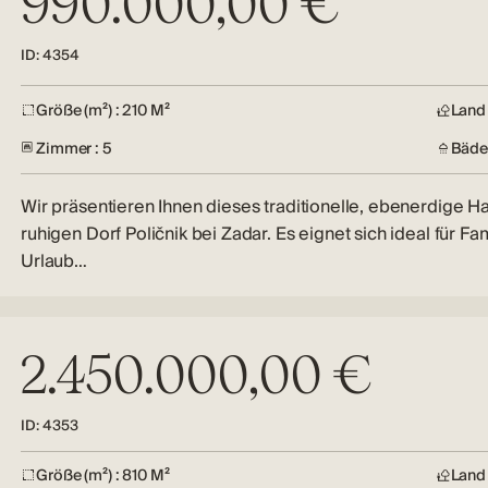
990.000,00 €
ID: 4354
Größe (m²) : 210 M²
Land 
Zimmer : 5
Bäder
Wir präsentieren Ihnen dieses traditionelle, ebenerdige H
ruhigen Dorf Poličnik bei Zadar. Es eignet sich ideal für Fam
Urlaub…
2.450.000,00 €
ID: 4353
Größe (m²) : 810 M²
Land 