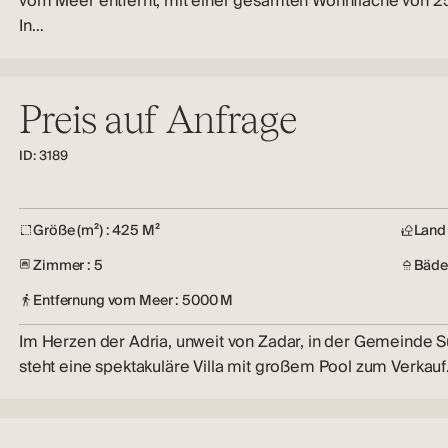
vom Meer entfernt, mit einer gesamten Wohnfläche von 2
In…
Preis auf Anfrage
ID: 3189
Größe (m²) : 425 M²
Land 
Zimmer : 5
Bäder
Entfernung vom Meer : 5000 M
Im Herzen der Adria, unweit von Zadar, in der Gemeinde 
steht eine spektakuläre Villa mit großem Pool zum Verkauf