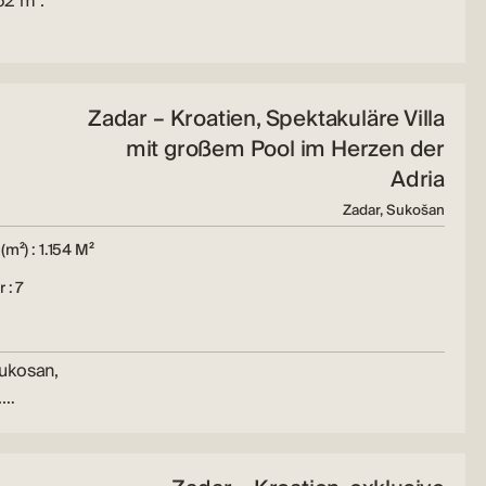
52 m².
Zadar – Kroatien, Spektakuläre Villa
mit großem Pool im Herzen der
Adria
Zadar, Sukošan
(m²) : 1.154 M²
 : 7
Sukosan,
.…