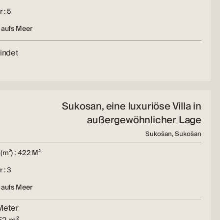
 : 5
 aufs Meer
findet
Sukosan, eine luxuriöse Villa in
außergewöhnlicher Lage
Sukošan, Sukošan
(m²) : 422 M²
 : 3
 aufs Meer
Meter