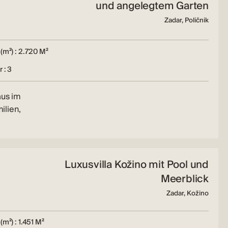
und angelegtem Garten
Zadar, Poličnik
(m²) : 2.720 M²
 : 3
aus im
ilien,
Luxusvilla Kožino mit Pool und
Meerblick
Zadar, Kožino
(m²) : 1.451 M²