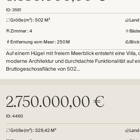
ID: 3581
Größe (m²) : 502 M²
Land 
Zimmer : 4
Bäder
Entfernung vom Meer : 250 M
Blick
Auf einem Hügel mit freiem Meerblick entsteht eine Villa, 
moderne Architektur und durchdachte Funktionalität auf ei
Bruttogeschossfläche von 502…
2.750.000,00 €
ID: 4460
Größe (m²) : 329,42 M²
Land 