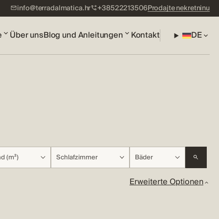
info@terradalmatica.hr
+38522213506
Prodajte nekretninu
e
Über uns
Blog und Anleitungen
Kontakt
DE
d (m²)
Schlafzimmer
Bäder
Erweiterte Optionen