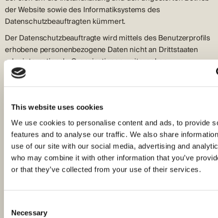
der Website sowie des Informatiksystems des
Datenschutzbeauftragten kümmert.
Der Datenschutzbeauftragte wird mittels des Benutzerprofils
erhobene personenbezogene Daten nicht an Drittstaaten
oder internationale Organisationen weitergeben.
Rechtsverwirklichung
Für Informationen über die Erhebung Ihrer
personenbezogenen Daten über diese Website sowie im
This website uses cookies
Falle von Anfragen zwecks der Verwirklichung Ihrer Rechte
We use cookies to personalise content and ads, to provide s
bezüglich des Datenschutzes (Recht auf Einsicht,
features and to analyse our traffic. We also share informatio
Löschung/Sperrung, auf Berichtigung, auf Einschränkung auf
use of our site with our social media, advertising and analyti
Verarbeitung, auf Beschwerde), verwenden Sie das
who may combine it with other information that you’ve provi
Kontaktformular oder senden Sie sie per E-Mail an die
or that they’ve collected from your use of their services.
Adresse info@terradalmatica.hr
Schlussbestimmungen
Consent
Der Datenschutzbeauftragte kann diese
Necessary
Selection