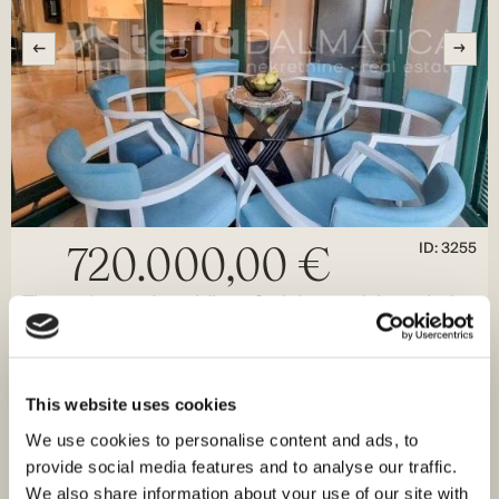
ID: 3255
720.000,00 €
Tisno, ein wunderschönes Steinhaus mit Innenhof,
erste Reihe zum Meer
Murter Kornati, Tisno
Größe (m²) : 111 M²
Land (m²) : 30 M²
This website uses cookies
Zimmer : 2
Bäder : 3
We use cookies to personalise content and ads, to
Entfernung vom Meer : 10 M
Blick aufs Meer
provide social media features and to analyse our traffic.
In Tisno, auf der Insel Murter, steht ein wunderschönes
We also share information about your use of our site with