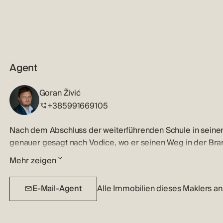
Agent
Goran Živić
+385991669105
Nach dem Abschluss der weiterführenden Schule in seine
genauer gesagt nach Vodice, wo er seinen Weg in der Bra
ein Weg, der nun schon über 20 Jahre andauert.
Mehr zeigen
In all diesen Jahren, die voller schöner Momente, zufrie
E-Mail-Agent
Alle Immobilien dieses Maklers a
waren, aus denen Freundschaften entstanden sind, ist dieser
in der es für ihn keine Unbekannten gibt.