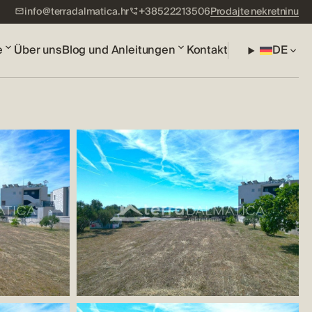
info@terradalmatica.hr
+38522213506
Prodajte nekretninu
e
Über uns
Blog und Anleitungen
Kontakt
DE