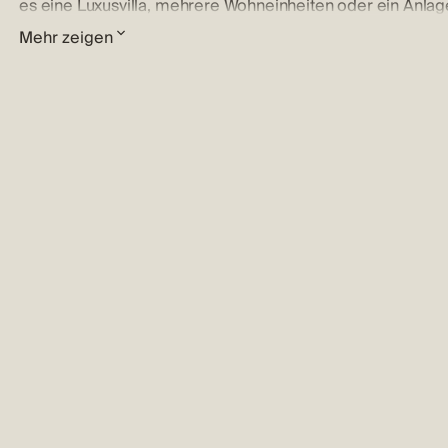
es eine Luxusvilla, mehrere Wohneinheiten oder ein Anlage
Mehr zeigen
Auf dem Grundstück befindet sich ein renoviertes Nebenge
Abstellraum genutzt wird. Ein weiterer Pluspunkt ist die 
komplett ummauert und befindet sich in einem außergewö
Bauoptionen
Gemäß dem bestehenden Konzept ermöglicht das Grundst
eignet sich daher ideal für ein privates Wohnhaus, ein Me
ausgezeichnetem Renditepotenzial.
Infrastruktur
Das Grundstück ist über eine neu gebaute, beleuchtete öf
erschlossen, was eine unabhängige Bewässerung und zusät
ermöglicht. Die Eigentumsverhältnisse sind einwandfrei und
Standort