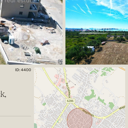
ID: 4400
k,