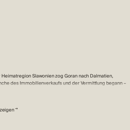
r Heimatregion Slawonien zog Goran nach Dalmatien,
nche des Immobilienverkaufs und der Vermittlung begann –
dener Kunden und Beziehungen zu Käufern und Verkäufern
nzeigen
 Beruf für ihn mehr als nur ein Job – er ist seine Berufung,