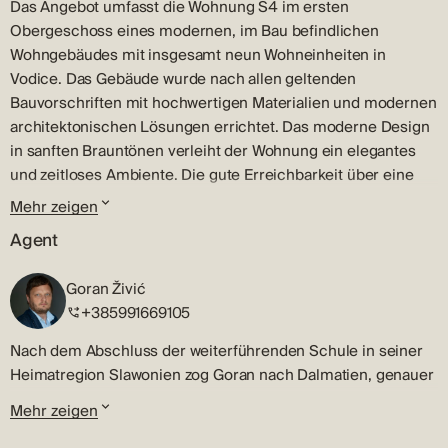
Das Angebot umfasst die Wohnung S4 im ersten
Obergeschoss eines modernen, im Bau befindlichen
Wohngebäudes mit insgesamt neun Wohneinheiten in
Vodice. Das Gebäude wurde nach allen geltenden
Bauvorschriften mit hochwertigen Materialien und modernen
architektonischen Lösungen errichtet. Das moderne Design
in sanften Brauntönen verleiht der Wohnung ein elegantes
und zeitloses Ambiente. Die gute Erreichbarkeit über eine
gepflegte Straße und die vollständige
Mehr zeigen
Gemeinschaftsinfrastruktur tragen zusätzlich zur hohen
Agent
Wohnqualität bei. Die Wohnung S4 mit einer Gesamtfläche
von 88,35 m² wurde mit Fokus auf Funktionalität,
Goran Živić
hochwertige Ausführung und ein angenehmes Wohngefühl
+385991669105
gestaltet.
Nach dem Abschluss der weiterführenden Schule in seiner
Zeitplan
Heimatregion Slawonien zog Goran nach Dalmatien, genauer
Die Wohnung besteht aus einem Eingangsbereich mit Flur,
gesagt nach Vodice, wo er seinen Weg in der Branche des
einer Küche mit Ess- und Wohnbereich, die zu einer
Mehr zeigen
Immobilienverkaufs und der Vermittlung begann – ein Weg,
funktionalen Einheit verbunden sind, drei Schlafzimmern,
der nun schon über 20 Jahre andauert.