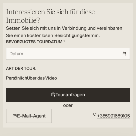
Klimatisierung, Fußbodenheizung, Sicherheitstür, Terrasse,
Ja
Ja
Parken im Freien
HR
EV-Ladegerät, Parken
Anzahl der Badezimmer:
Schlüssel im Besitz:
Versorgungsunternehmen:
Interessieren Sie sich für diese
2
Nein
Elektrizität, Wasser
Immobilie?
Bodenbelag Typ:
Setzen Sie sich mit uns in Verbindung und vereinbaren
Laminat, Keramische Kacheln
Sie einen kostenlosen Besichtigungstermin.
Heizung Typ:
BEVORZUGTES TOURDATUM *
Unterflur, Klimatisierung
ART DER TOUR:
Persönlich
Über das Video
Tour anfragen
oder
E-Mail-Agent
+385991669105