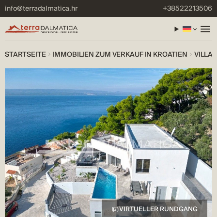
info@terradalmatica.hr
+38522213506
STARTSEITE
IMMOBILIEN ZUM VERKAUF IN KROATIEN
VILLA
VIRTUELLER RUNDGANG