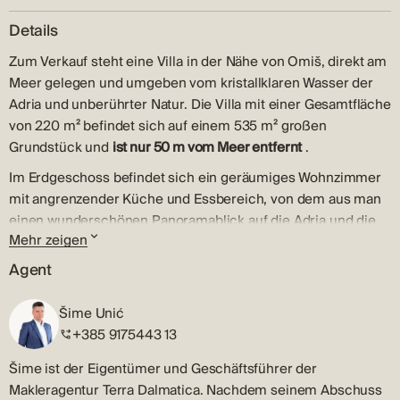
Details
Zum Verkauf steht eine Villa in der Nähe von Omiš, direkt am
Meer gelegen und umgeben vom kristallklaren Wasser der
Adria und unberührter Natur. Die Villa mit einer Gesamtfläche
von 220 m² befindet sich auf einem 535 m² großen
Grundstück und
ist nur 50 m vom Meer entfernt
.
Im Erdgeschoss befindet sich ein geräumiges Wohnzimmer
mit angrenzender Küche und Essbereich, von dem aus man
einen wunderschönen Panoramablick auf die Adria und die
Mehr zeigen
Insel Brač genießt. Ebenfalls auf dieser Etage befindet sich
ein Badezimmer. Große Glaswände prägen den gesamten
Agent
Raum, lassen viel Licht herein und ermöglichen von jedem
Punkt aus einen atemberaubenden Meerblick. Vor der Villa
Šime Unić
erstreckt sich eine großzügige Terrasse mit einem
+385 9175443 13
Swimmingpool, der je nach Wunsch des Eigentümers
Šime ist der Eigentümer und Geschäftsführer der
beheizt oder gekühlt werden kann, einem Essbereich im
Makleragentur Terra Dalmatica. Nachdem seinem Abschuss
Freien, einer Lounge zum Entspannen und geselligen