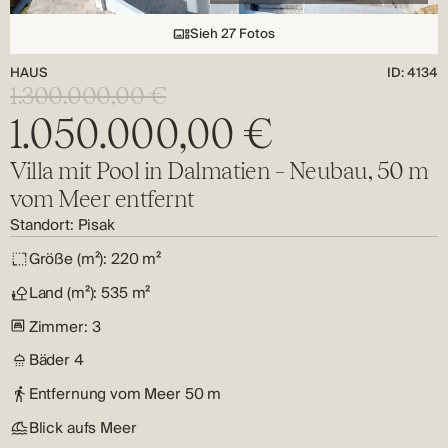
Sieh 27 Fotos
HAUS
ID: 4134
1.300.000,00 €
1.050.000,00 €
Villa mit Pool in Dalmatien – Neubau, 50 m
vom Meer entfernt
Standort:
Pisak
Größe (m²):
220 m²
Land (m²):
535 m²
Zimmer:
3
Bäder
4
Entfernung vom Meer
50 m
Blick aufs Meer