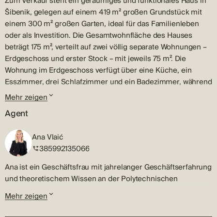
Zum Verkauf steht ein geräumiges und funktionales Haus in
Šibenik, gelegen auf einem 419 m² großen Grundstück mit
einem 300 m² großen Garten, ideal für das Familienleben
oder als Investition. Die Gesamtwohnfläche des Hauses
beträgt 175 m², verteilt auf zwei völlig separate Wohnungen –
Erdgeschoss und erster Stock – mit jeweils 75 m². Die
Wohnung im Erdgeschoss verfügt über eine Küche, ein
Esszimmer, drei Schlafzimmer und ein Badezimmer, während
die Wohnung im ersten Stock eine ähnliche Aufteilung mit
Mehr zeigen
einer Küche, einem Esszimmer, drei Schlafzimmern, einem
Agent
Badezimmer, einem Balkon, der sich über die gesamte Etage
erstreckt, und einer geräumigen Terrasse bietet, die in die
Ana Vlaić
obere Etage führt. Das Haus verfügt über zwei Garagen mit
385992135066
jeweils 17 m² und einen zusätzlichen Abstellraum unter der
25 m² großen Terrasse, der in eine separate Wohnung
Ana ist ein Geschäftsfrau mit jahrelanger Geschäftserfahrung
umgewandelt werden kann. Die Tischlerei ist eine
und theoretischem Wissen an der Polytechnischen
Kombination aus Holz und PVC und der Garten bietet
Gesellschaft in Sibenik. Ihre Expertise umfasst eine Menge
Mehr zeigen
ausreichend Platz zum Entspannen, Spielen oder Treffen mit
von Geschäftserfahrung, Marketing, ausgedrückte
Familie und Freunden. Die Lage in Šibenik ermöglicht Ihnen
Verhandlungsfähigkeiten und eine gute Kenntnis des