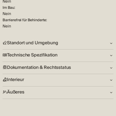
Nein
Im Bau:
Nein
Barrierefrei für Behinderte:
Nein
Standort und Umgebung
Technische Spezifikation
Umwelt:
Friedlich
Dokumentation & Rechtsstatus
Anzahl der Etagen:
Land:
Ja
HR
Interieur
Schlüssel im Besitz:
Zustand:
Nein
Gut
Äußeres
Anzahl der Schlafzimmer:
Parken:
6
Indoor-Garage
Arrangierter Garten:
Wohnzimmer:
Versorgungsunternehmen:
Ja
Ja