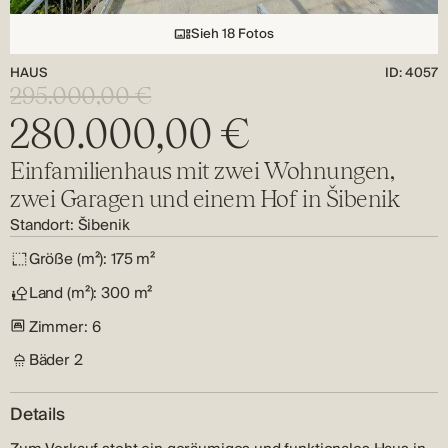
Sieh 18 Fotos
HAUS
ID: 4057
295.000,00 €
280.000,00 €
Einfamilienhaus mit zwei Wohnungen,
zwei Garagen und einem Hof ​​in Šibenik
Standort:
Šibenik
Größe (m²):
175 m²
Land (m²):
300 m²
Zimmer:
6
Bäder
2
Details