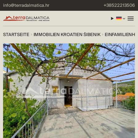
info@terradalmatica.hr
+38522213506
STARTSEITE
IMMOBILIEN KROATIEN ŠIBENIK
EINFAMILIENHA