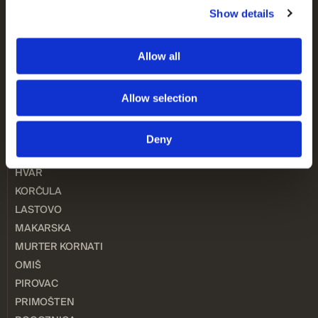
HÄUSER
Show details
WOHNUNGEN
LAND
Allow all
GESCHÄFTSRÄUME
STANDORTE
BIOGRAD NA MORU
Allow selection
BRAČ
DUBROVNIK
Deny
DUGI OTOK
HVAR
KORČULA
LASTOVO
MAKARSKA
MURTER KORNATI
OMIŠ
PIROVAC
PRIMOŠTEN