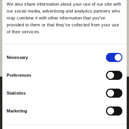
We also share information about your use of our site with
our social media, advertising and analytics partners who
may combine it with other information that you’ve
provided to them or that they’ve collected from your use
Von Ana Vlaić verwaltete
of their services.
Immobilien
Consent
Für diesen Makler wurden keine Immobilien gefunden.
Necessary
Selection
Preferences
Statistics
Über uns
Blog
Verkaufen Sie die Immobilie
Kontakt
Reiseführer und Steuern
Marketing
IMMOBILIE