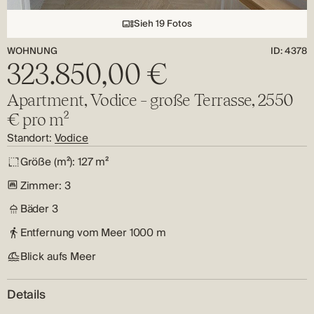
Sieh 19 Fotos
WOHNUNG
ID: 4378
323.850,00 €
Apartment, Vodice – große Terrasse, 2550
€ pro m²
Standort:
Vodice
Größe (m²):
127 m²
Zimmer:
3
Bäder
3
Entfernung vom Meer
1000 m
Blick aufs Meer
Details