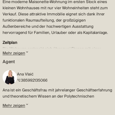
Eine moderne Maisonette-Wohnung im ersten Stock eines
kleinen Wohnhauses mit nur vier Wohneinheiten steht zum
Verkauf. Diese attraktive Immobilie eignet sich dank ihrer
funktionalen Raumaufteilung, der großzügigen
Außenbereiche und der hochwertigen Ausstattung
hervorragend für Familien, Urlauber oder als Kapitalanlage.
Zeitplan
Die Wohnung erstreckt sich über zwei Etagen mit einer
Mehr zeigen
Gesamtwohnfläche von 127 m². Das erste Obergeschoss mit
80 m² Fläche besteht aus Eingangsbereich, zwei
Agent
Schlafzimmern, einem Badezimmer, einem Gäste-WC, einem
Wohnzimmer, einer Wohnküche und einem praktischen
Ana Vlaić
Abstellraum. Vom Wohnbereich gelangt man auf eine 10 m²
385992135066
große Terrasse, die einen angenehmen Platz zum Verweilen
Ana ist ein Geschäftsfrau mit jahrelanger Geschäftserfahrung
im Freien bietet.
und theoretischem Wissen an der Polytechnischen
Eine Innentreppe führt ins Obergeschoss, wo sich ein
Gesellschaft in Sibenik. Ihre Expertise umfasst eine Menge
Mehr zeigen
weiteres Schlafzimmer, ein Badezimmer und ein Flur
von Geschäftserfahrung, Marketing, ausgedrückte
befinden. Ein besonderes Highlight dieser Immobilie ist die
Verhandlungsfähigkeiten und eine gute Kenntnis des