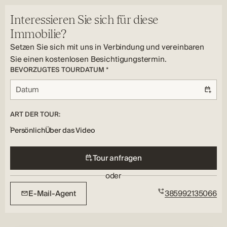
Klimatisierung, Loggia, Fußbodenheizung, Lagerung,
Ja
Parken im Freien
Terrasse, Kühlung, Parken
Anzahl der Badezimmer:
Versorgungsunternehmen:
Interessieren Sie sich für diese
3
Elektrizität, Wasser, Internet
Immobilie?
Bodenbelag Typ:
Setzen Sie sich mit uns in Verbindung und vereinbaren
Parkett, Keramische Kacheln
Sie einen kostenlosen Besichtigungstermin.
Heizung Typ:
BEVORZUGTES TOURDATUM *
Unterflur, Klimatisierung
ART DER TOUR:
Persönlich
Über das Video
Tour anfragen
oder
E-Mail-Agent
385992135066