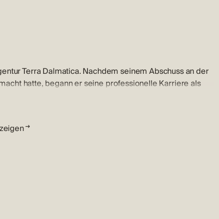
agentur Terra Dalmatica. Nachdem seinem Abschuss an der
emacht hatte, begann er seine professionelle Karriere als
ktmöglichkeit erkennen. Er wird geduldig all ihre Wünsche
nzeigen
lfe derer Sie die richtige Entscheidung treffen können
fen wollen. Er spezialisierte sich auf den Verkauf von
gutes Verhältnis zu Klienten und seine Kenntnisse zur
hsten Anforderungen, zufriedenstellen.
n Jahren seine eigene Firma und setzt wohlbedacht deren
 und ihn liebt.