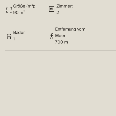
Größe (m²):
Zimmer:
90 m²
2
Entfernung vom
Bäder
Meer
1
700 m