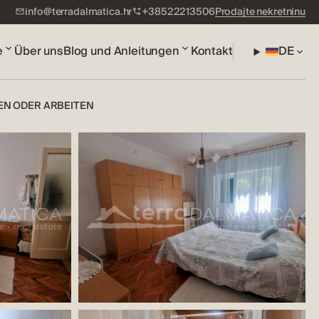
info@terradalmatica.hr
+38522213506
Prodajte nekretninu
e
Über uns
Blog und Anleitungen
Kontakt
DE
EN ODER ARBEITEN