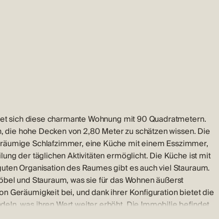
indet sich diese charmante Wohnung mit 90 Quadratmetern.
en, die hohe Decken von 2,80 Meter zu schätzen wissen. Die
eräumige Schlafzimmer, eine Küche mit einem Esszimmer,
ung der täglichen Aktivitäten ermöglicht. Die Küche ist mit
guten Organisation des Raumes gibt es auch viel Stauraum.
öbel und Stauraum, was sie für das Wohnen äußerst
n Geräumigkeit bei, und dank ihrer Konfiguration bietet die
ln, was ihren Wert weiter erhöht. Die Immobilie befindet
eal für diejenigen macht, die in der Nähe der