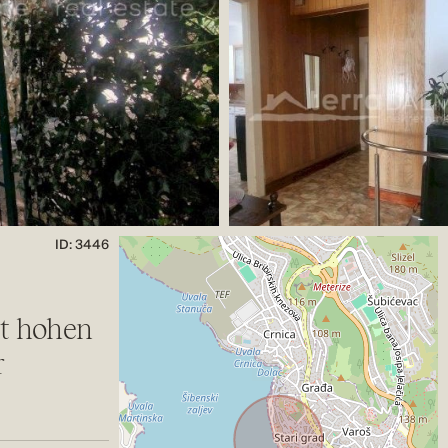
ID: 3446
t hohen
r