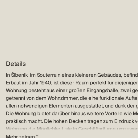
Details
In Šibenik, im Souterrain eines kleineren Gebäudes, bef
Erbaut im Jahr 1940, ist dieser Raum perfekt für diejenig
Wohnung besteht aus einer großen Eingangshalle, zwei g
getrennt von dem Wohnzimmer, die eine funktionale Aufteil
allen notwendigen Elementen ausgestattet, und dank der 
Die Wohnung bietet darüber hinaus weitere Vorteile wie M
praktisch macht. Die hohen Decken tragen zum Eindruck vo
Wohnung die Möglichkeit, sie in Geschäftsräume umzuwande
sich nur 700 Meter vom Meer entfernt, was die Wohnung id
Mehr zeigen