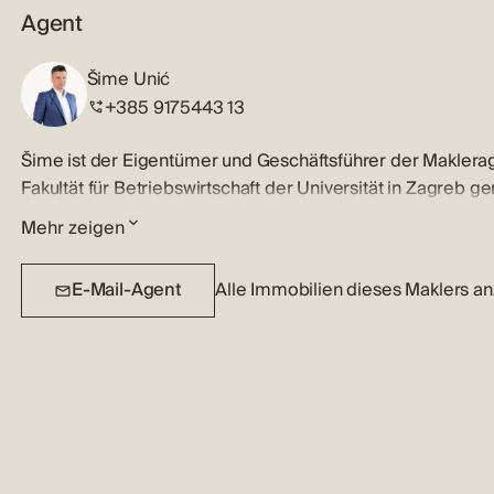
Agent
Šime Unić
+385 9175443 13
Šime ist der Eigentümer und Geschäftsführer der Makler
Fakultät für Betriebswirtschaft der Universität in Zagreb g
Makler in seiner Heimatstadt Šibenik.
Mehr zeigen
Šime ist lizenzierter Makler und wird immer die beste Mar
E-Mail-Agent
Alle Immobilien dieses Maklers a
anhören und strategisch alle Informationen darlegen, mithi
werden, egal ob Sie eine Immobilie suchen oder eine verkau
Anlageimmobilien, Luxushäusern und –Wohnungen und sein 
Immobilienmarktlage werden auch diejenigen, mit den höc
Er ist seiner Arbeit sehr ergeben, leitet schon seit viele
Ziele, so kann man ruhig sagen, dass Šime seinen Beruf lebt