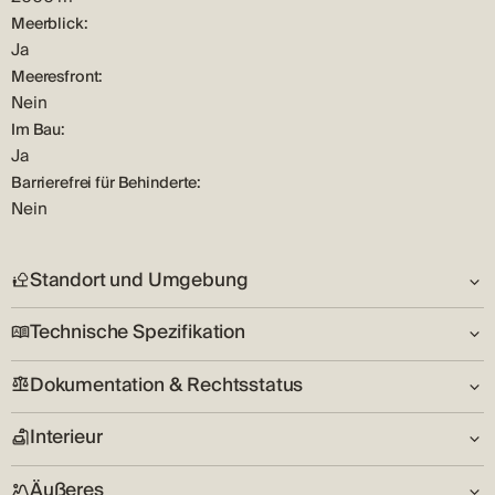
Meerblick:
Ja
Meeresfront:
Nein
Im Bau:
Ja
Barrierefrei für Behinderte:
Nein
Standort und Umgebung
Technische Spezifikation
Orientierung:
S
Dokumentation & Rechtsstatus
Anzahl der Etagen:
Siehe:
2
Blick aufs Meer, Stadtansicht
Interieur
Eigentumsurkunde:
Zustand:
Umwelt:
Nein
Neu bauen
Friedlich
Äußeres