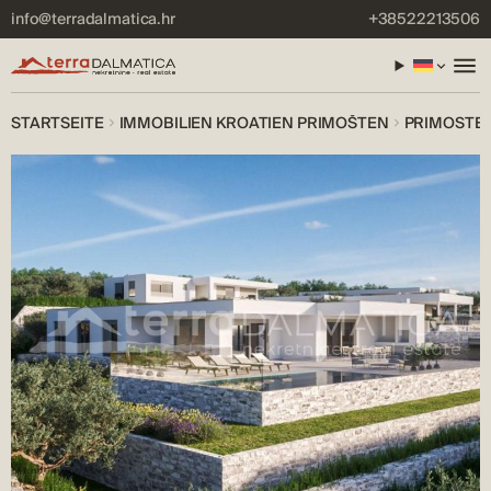
info@terradalmatica.hr
+38522213506
STARTSEITE
IMMOBILIEN KROATIEN PRIMOŠTEN
PRIMOSTEN