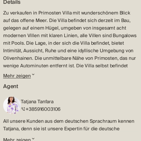
Details
Zu verkaufen in Primosten Villa mit wunderschönem Blick
auf das offene Meer. Die Villa befindet sich derzeit im Bau,
gelegen auf einem Hügel, umgeben von insgesamt acht
modernen Villen mit klaren Linien, alle Villen sind Bungalows
mit Pools. Die Lage, in der sich die Villa befindet, bietet
Intimität, Aussicht, Ruhe und eine idyllische Umgebung von
Olivenhainen. Die unmittelbare Nähe von Primosten, das nur
wenige Autominuten entfernt ist. Die Villa selbst befindet
sich auf einem großzügigen Grundstück von 1200 m2 und
Mehr zeigen
hat zwei Etagen. Im Untergeschoss befindet sich eine
Agent
geräumige Garage für zwei Autos, während sich im
Erdgeschoss ein Wohnbereich mit insgesamt 4 komfortablen
Tatjana Tanfara
Schlafzimmern im hinteren Bereich befindet. Alle
+385916003106
Schlafzimmer verfügen über ein eigenes Badezimmer,
während das Hauptschlafzimmer zusätzlich über ein
All unsere Kunden aus dem deutschen Sprachraum kennen
separates Ankleidezimmer verfügt. Im hinteren Teil des
Tatjana, denn sie ist unsere Expertin für die deutsche
Erdgeschosses befindet sich eine separate Toilette,
Sprache.
Mehr zeigen