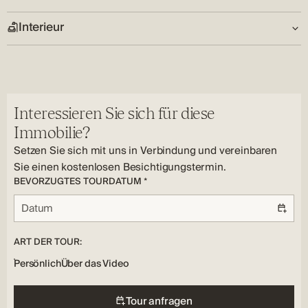
Garage:
Land:
Nein
HR
Interieur
Schlüssel im Besitz:
Nein
Wohnzimmer:
Nein
Interessieren Sie sich für diese
Immobilie?
Setzen Sie sich mit uns in Verbindung und vereinbaren
Sie einen kostenlosen Besichtigungstermin.
BEVORZUGTES TOURDATUM *
ART DER TOUR:
Persönlich
Über das Video
Tour anfragen