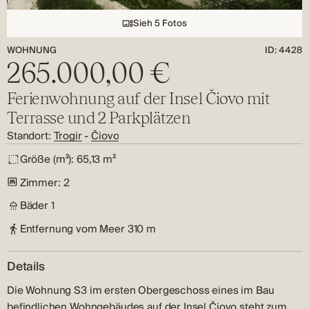
Sieh 5 Fotos
WOHNUNG
ID: 4428
265.000,00 €
Ferienwohnung auf der Insel Čiovo mit
Terrasse und 2 Parkplätzen
Standort:
Trogir
-
Čiovo
Größe (m²):
65,13 m²
Zimmer:
2
Bäder
1
Entfernung vom Meer
310 m
Details
Die Wohnung S3 im ersten Obergeschoss eines im Bau
befindlichen Wohngebäudes auf der Insel Čiovo steht zum