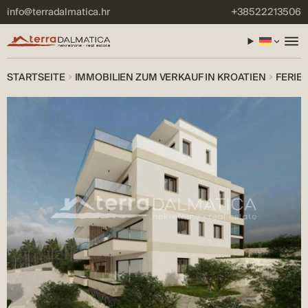
info@terradalmatica.hr
+38522213506
STARTSEITE
IMMOBILIEN ZUM VERKAUF IN KROATIEN
FERIE