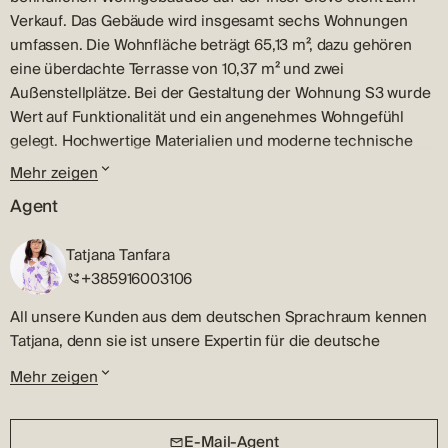
Verkauf. Das Gebäude wird insgesamt sechs Wohnungen
umfassen. Die Wohnfläche beträgt 65,13 m², dazu gehören
eine überdachte Terrasse von 10,37 m² und zwei
Außenstellplätze. Bei der Gestaltung der Wohnung S3 wurde
Wert auf Funktionalität und ein angenehmes Wohngefühl
gelegt. Hochwertige Materialien und moderne technische
Lösungen zeichnen sie aus. Der Preis beträgt 265.000 EUR.
Mehr zeigen
Zeitplan
Agent
Die Wohnung besteht aus einem Eingangsbereich, zwei
Tatjana Tanfara
Schlafzimmern und einem Badezimmer. Der zentrale Bereich
+385916003106
umfasst eine offene Küche mit Ess- und Wohnbereich, die
ein helles und fließendes Wohngefühl schaffen. Vom
All unsere Kunden aus dem deutschen Sprachraum kennen
Wohnbereich gelangt man auf eine 10,37 m² große,
Tatjana, denn sie ist unsere Expertin für die deutsche
überdachte Terrasse, die den Wohnraum angenehm
Sprache.
erweitert.
Mehr zeigen
Bevor sie in die Makleragentur Terra Dalmatica kam, hat
Ausrüstungs- und Bauqualität
Tatjana jahrelang im Tourismus gearbeitet und sie konnte ihr
E-Mail-Agent
Das Gebäude ist in Betonbauweise errichtet und verfügt über
Verhandlungsgeschick und ihre Kommunikationsfähigkeit