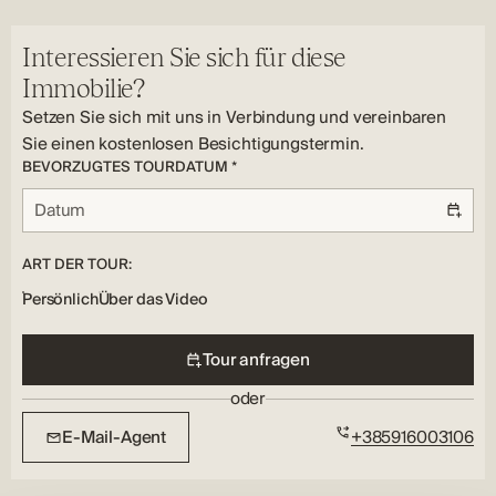
Klimatisierung, Fußbodenheizung, Terrasse, Offene Küche,
Überdachte Terrasse
Ja
Unterflur, Klimatisierung
Parken
Fenster Typ:
Zusätzliche Innenausstattung:
Interessieren Sie sich für diese
PVC
Offener Grundriss
Immobilie?
Setzen Sie sich mit uns in Verbindung und vereinbaren
Sie einen kostenlosen Besichtigungstermin.
BEVORZUGTES TOURDATUM *
ART DER TOUR:
Persönlich
Über das Video
Tour anfragen
oder
E-Mail-Agent
+385916003106