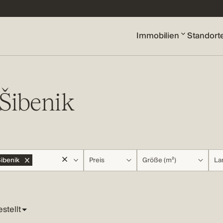
Immobilien
Standort
Šibenik
ibenik
Preis
Größe (m²)
La