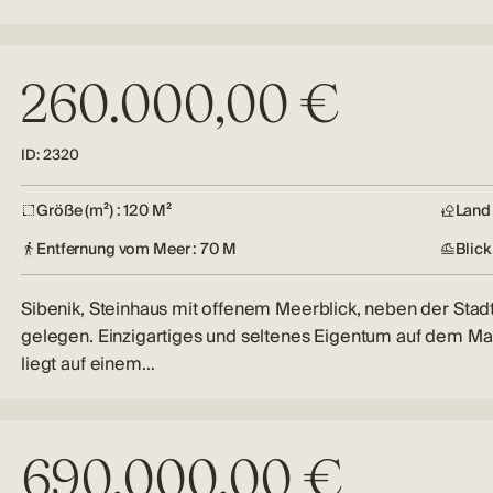
260.000,00 €
ID: 2320
Größe (m²) : 120 M²
Land 
Entfernung vom Meer : 70 M
Blick
Sibenik, Steinhaus mit offenem Meerblick, neben der Sta
gelegen. Einzigartiges und seltenes Eigentum auf dem Mar
liegt auf einem…
690.000,00 €