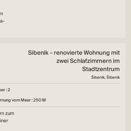
em
ia-
Sibenik - renovierte Wohnung mit
zwei Schlafzimmern im
Stadtzentrum
Šibenik, Šibenik
er : 2
ernung vom Meer : 250 M
ern zum
iner