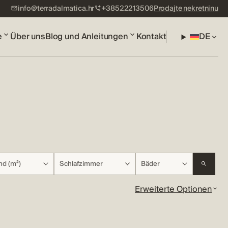
info@terradalmatica.hr
+38522213506
Prodajte nekretninu
e
Über uns
Blog und Anleitungen
Kontakt
DE
nd (m²)
Schlafzimmer
Bäder
Erweiterte Optionen