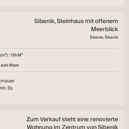
Sibenik, Steinhaus mit offenem
Meerblick
Šibenik, Šibenik
(m²) : 136 M²
 aufs Meer
dtmauer
kt. Es
Zum Verkauf steht eine renovierte
Wohnung im Zentrum von Sibenik