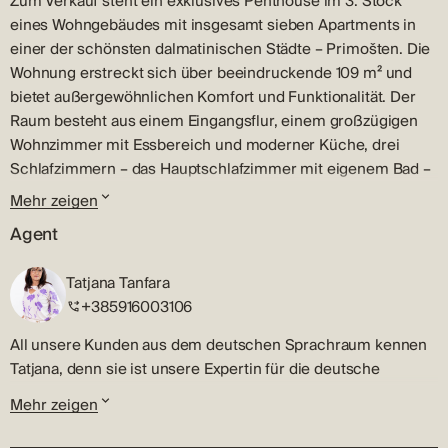
Zum Verkauf steht ein exklusives Penthouse im 3. Stock
eines Wohngebäudes mit insgesamt sieben Apartments in
einer der schönsten dalmatinischen Städte – Primošten. Die
Wohnung erstreckt sich über beeindruckende 109 m² und
bietet außergewöhnlichen Komfort und Funktionalität. Der
Raum besteht aus einem Eingangsflur, einem großzügigen
Wohnzimmer mit Essbereich und moderner Küche, drei
Schlafzimmern – das Hauptschlafzimmer mit eigenem Bad –
einem weiteren Badezimmer, zwei Vorzimmern und einer
Mehr zeigen
unüberdachten Terrasse, die ideal ist, um Sonnenuntergänge
Agent
und den Blick auf die Adria zu genießen. Auf der Terrasse
befindet sich ein Jacuzzi. Zur Wohnung gehört ein Parkplatz
Tatjana Tanfara
von 27 m², was an diesem Standort eine seltene und
+385916003106
wertvolle Besonderheit darstellt. Dieses Penthouse strahlt
Eleganz und modernen Stil aus – ausgestattet mit
All unsere Kunden aus dem deutschen Sprachraum kennen
Fußbodenheizung für maximalen Komfort das ganze Jahr
Tatjana, denn sie ist unsere Expertin für die deutsche
über, Aluminiumfenstern mit thermoisolierendem Glas und
Sprache.
Mehr zeigen
elektrischen Rollläden. Hochwertige Materialien und
Bevor sie in die Makleragentur Terra Dalmatica kam, hat
modernes Design garantieren Langlebigkeit, Funktionalität