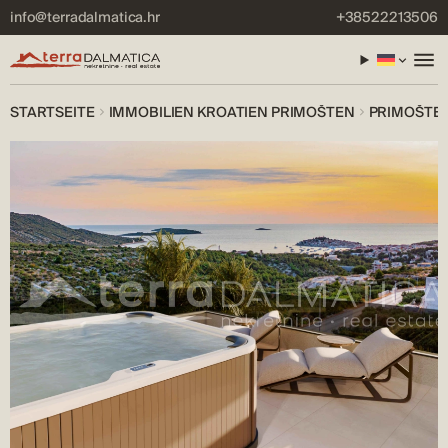
info@terradalmatica.hr
+38522213506
STARTSEITE
IMMOBILIEN KROATIEN PRIMOŠTEN
PRIMOŠTEN