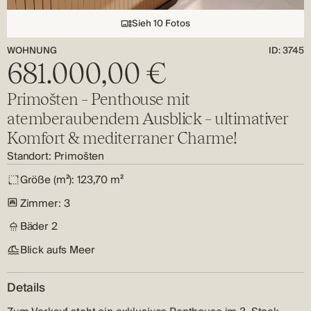
Sieh 10 Fotos
WOHNUNG
ID: 3745
681.000,00 €
Primošten – Penthouse mit
atemberaubendem Ausblick – ultimativer
Komfort & mediterraner Charme!
Standort:
Primošten
Größe (m²):
123,70 m²
Zimmer:
3
Bäder
2
Blick aufs Meer
Details