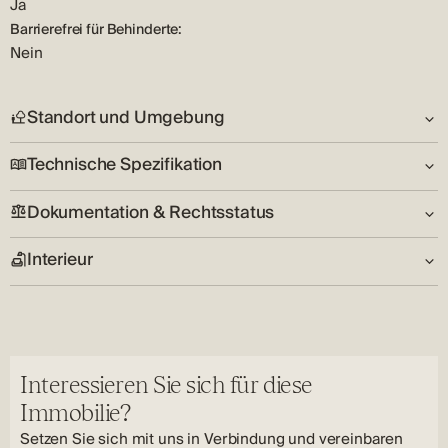
Ja
Barrierefrei für Behinderte:
Nein
Standort und Umgebung
Technische Spezifikation
Adresse:
Primošten
Dokumentation & Rechtsstatus
Garage:
Land:
Nein
HR
Interieur
Schlüssel im Besitz:
Nein
Wohnzimmer:
Nein
Interessieren Sie sich für diese
Immobilie?
Setzen Sie sich mit uns in Verbindung und vereinbaren