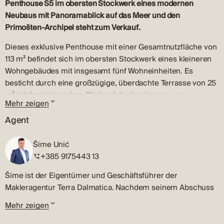
Penthouse S5 im obersten Stockwerk eines modernen
Neubaus mit Panoramablick auf das Meer und den
Primošten-Archipel steht zum Verkauf.
Dieses exklusive Penthouse mit einer Gesamtnutzfläche von
113 m² befindet sich im obersten Stockwerk eines kleineren
Wohngebäudes mit insgesamt fünf Wohneinheiten. Es
besticht durch eine großzügige, überdachte Terrasse von 25
m² mit faszinierendem Blick auf die Inselgruppe von
Mehr zeigen
Primošten und die Altstadt.
Agent
Zeitplan
Die Wohnung besteht aus einem geräumigen Wohnzimmer
Šime Unić
mit offener Küche und Essbereich, zwei Schlafzimmern,
+385 9175443 13
eines davon mit eigenem Bad, weiteren Badezimmern und
einem separaten WC. Vom Wohnbereich gelangt man direkt
Šime ist der Eigentümer und Geschäftsführer der
auf eine überdachte Terrasse, die eine Erweiterung des
Makleragentur Terra Dalmatica. Nachdem seinem Abschuss
Wohnraums darstellt und sich ideal eignet, um den freien
an der Fakultät für Betriebswirtschaft der Universität in
Mehr zeigen
Blick auf das Meer und die Altstadt zu genießen.
Zagreb gemacht hatte, begann er seine professionelle
Karriere als Makler in seiner Heimatstadt Šibenik.