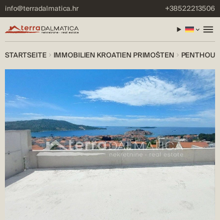
info@terradalmatica.hr
+38522213506
STARTSEITE
IMMOBILIEN KROATIEN PRIMOŠTEN
PENTHOUSE