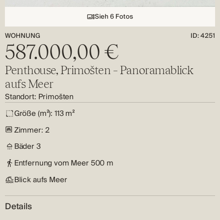
Sieh 6 Fotos
WOHNUNG
ID: 4251
587.000,00 €
Penthouse, Primošten – Panoramablick
aufs Meer
Standort:
Primošten
Größe (m²):
113 m²
Zimmer:
2
Bäder
3
Entfernung vom Meer
500 m
Blick aufs Meer
Details