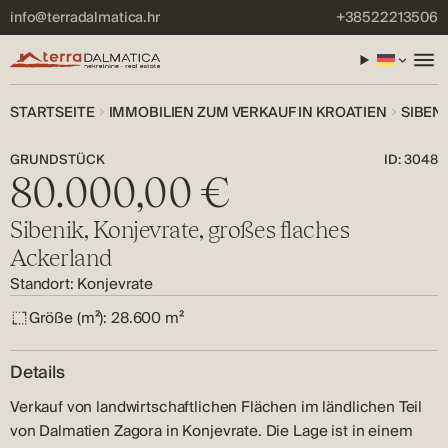
info@terradalmatica.hr
+38522213506
STARTSEITE
IMMOBILIEN ZUM VERKAUF IN KROATIEN
SIBEN
GRUNDSTÜCK
ID: 3048
80.000,00 €
Sibenik, Konjevrate, großes flaches
Ackerland
Standort: Konjevrate
Größe (m²):
28.600 m²
Details
Verkauf von landwirtschaftlichen Flächen im ländlichen Teil
von Dalmatien Zagora in Konjevrate. Die Lage ist in einem