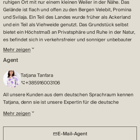
ruhigen Ort mit nur einem kleinen Weiler in der Nähe. Das
Gelände ist flach und offen zu den Bergen Velebit, Promina
und Svilaja. Ein Teil des Landes wurde früher als Ackerland
und ein Teil als Viehweide genutzt. Das Grundstück selbst
bietet ein Höchstmaß an Privatsphäre und Ruhe in der Natur,
es befindet sich in verkehrsfreier und sonniger unbebauter
Lage. Aufgrund seiner Lage ist die Intimität der Umgebung
Mehr zeigen
bezaubernd. Das Grundstück ist von Trockenmauern
Agent
umgeben. Außerdem ist es auf drei Seiten von Straßen und
öffentlichen Bereichen umgeben und hat einen direkten
Tatjana Tanfara
Zugang mit dem Auto. Sibenik ist 15 km und der Nationalpark
+385916003106
Krka nur 5 km entfernt. Eine ausgezeichnete Investition für
Naturliebhaber. Mögliche Konsolidierung und Kauf noch
All unsere Kunden aus dem deutschen Sprachraum kennen
größerer Flächen. Der Preis ist Richtpreis, was bedeutet,
Tatjana, denn sie ist unsere Expertin für die deutsche
dass eine weitere Vereinbarung möglich ist. Kontaktieren Sie
Sprache.
Mehr zeigen
unseren Agenten und planen Sie Ihre Tour.
Bevor sie in die Makleragentur Terra Dalmatica kam, hat
Tatjana jahrelang im Tourismus gearbeitet und sie konnte ihr
E-Mail-Agent
Verhandlungsgeschick und ihre Kommunikationsfähigkeit