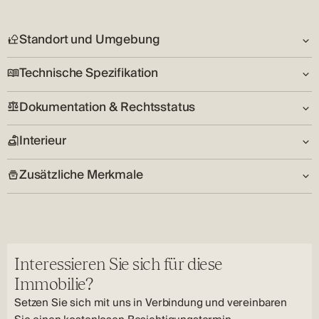
Standort und Umgebung
Technische Spezifikation
Umwelt:
Friedlich, Touristisches Gebiet
Dokumentation & Rechtsstatus
Zustand:
Land:
Gut
HR
Interieur
Eigentumsurkunde:
Versorgungsunternehmen:
Ja
Elektrizität, Wasser, Internet
Zusätzliche Merkmale
Anzahl der Schlafzimmer:
Schlüssel im Besitz:
Bodenbelag Typ:
2
Nein
Parkett, Keramische Kacheln
Merkmale der Immobilie:
Wohnzimmer:
Heizung Typ:
Terrasse, Wohnküche
Ja
Kamin
Anzahl der Badezimmer:
Interessieren Sie sich für diese
Ja
Immobilie?
Setzen Sie sich mit uns in Verbindung und vereinbaren