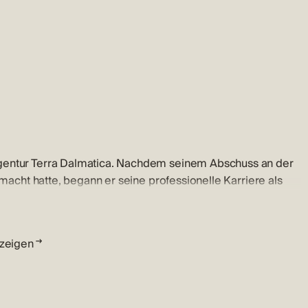
agentur Terra Dalmatica. Nachdem seinem Abschuss an der
emacht hatte, begann er seine professionelle Karriere als
ktmöglichkeit erkennen. Er wird geduldig all ihre Wünsche
nzeigen
lfe derer Sie die richtige Entscheidung treffen können
fen wollen. Er spezialisierte sich auf den Verkauf von
gutes Verhältnis zu Klienten und seine Kenntnisse zur
hsten Anforderungen, zufriedenstellen.