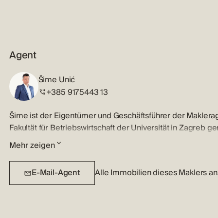
Agent
Šime Unić
+385 9175443 13
Šime ist der Eigentümer und Geschäftsführer der Makler
Fakultät für Betriebswirtschaft der Universität in Zagreb g
Makler in seiner Heimatstadt Šibenik.
Mehr zeigen
Šime ist lizenzierter Makler und wird immer die beste Mar
E-Mail-Agent
Alle Immobilien dieses Maklers a
anhören und strategisch alle Informationen darlegen, mithi
werden, egal ob Sie eine Immobilie suchen oder eine verkau
Anlageimmobilien, Luxushäusern und –Wohnungen und sein 
Immobilienmarktlage werden auch diejenigen, mit den höc