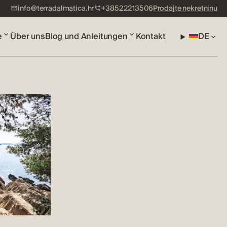
info@terradalmatica.hr
+38522213506
Prodajte nekretninu
e
Über uns
Blog und Anleitungen
Kontakt
DE