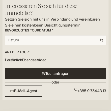
Lagerung, Terrasse, Garage, Parken
Fenster Typ:
Sicherheitsmerkmale:
Interessieren Sie sich für diese
PVC
Alarmanlage
Immobilie?
Setzen Sie sich mit uns in Verbindung und vereinbaren
Sie einen kostenlosen Besichtigungstermin.
BEVORZUGTES TOURDATUM *
ART DER TOUR:
Persönlich
Über das Video
Tour anfragen
oder
E-Mail-Agent
+385 9175443 13