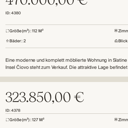
ID: 4380
Größe (m²) : 112 M²
Zimm
Bäder : 2
Blick
Eine moderne und komplett möblierte Wohnung in Slatine 
Insel Čiovo steht zum Verkauf. Die attraktive Lage befindet
323.850,00 €
ID: 4378
Größe (m²) : 127 M²
Zimm