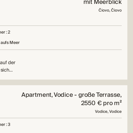
mit Meerblick
Čiovo, Čiovo
er : 2
 aufs Meer
auf der
 sich…
Apartment, Vodice - große Terrasse,
2550 € pro m²
Vodice, Vodice
er : 3