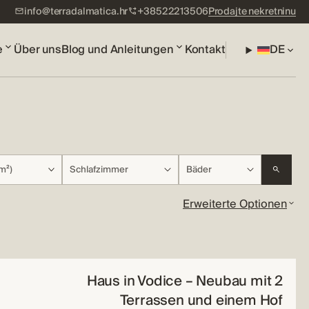
info@terradalmatica.hr
+38522213506
Prodajte nekretninu
e
Über uns
Blog und Anleitungen
Kontakt
DE
m²)
Schlafzimmer
Bäder
Erweiterte Optionen
Haus in Vodice – Neubau mit 2
Terrassen und einem Hof