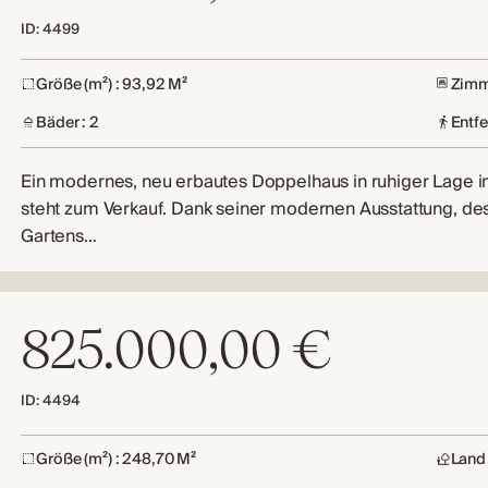
ID: 4499
Größe (m²) : 93,92 M²
Zimm
Bäder : 2
Entf
Ein modernes, neu erbautes Doppelhaus in ruhiger Lage i
steht zum Verkauf. Dank seiner modernen Ausstattung, des
Gartens…
825.000,00 €
ID: 4494
Größe (m²) : 248,70 M²
Land 