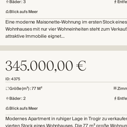
Bäder : 3
Entf
Blick aufs Meer
Eine moderne Maisonette-Wohnung im ersten Stock eines
Wohnhauses mit nur vier Wohneinheiten steht zum Verkauf
attraktive Immobilie eignet…
345.000,00 €
ID: 4375
Größe (m²) : 77 M²
Zimm
Bäder : 2
Entf
Blick aufs Meer
Modernes Apartment in ruhiger Lage in Trogir zu verkaufe
vierten Stock eines Wohnhauses. Die 77 m² große Wohnu