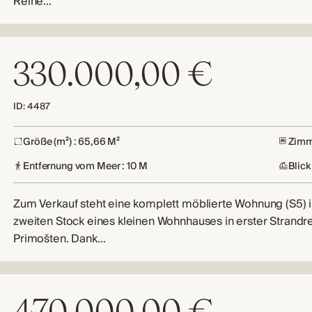
Reihe…
330.000,00 €
ID: 4487
Größe (m²) : 65,66 M²
Zimme
Entfernung vom Meer : 10 M
Blick
Zum Verkauf steht eine komplett möblierte Wohnung (S5) 
zweiten Stock eines kleinen Wohnhauses in erster Strandre
Primošten. Dank…
470.000,00 €