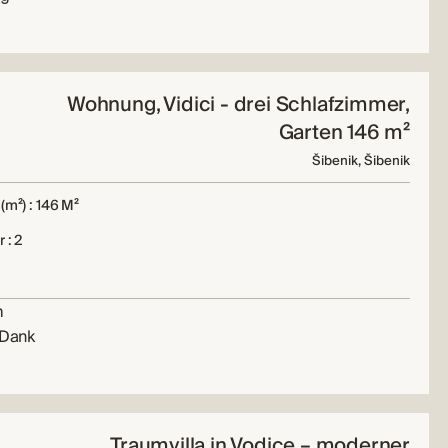
Wohnung, Vidici - drei Schlafzimmer,
Garten 146 m²
Šibenik, Šibenik
(m²) : 146 M²
 : 2
m
 Dank
Traumvilla in Vodice – moderner