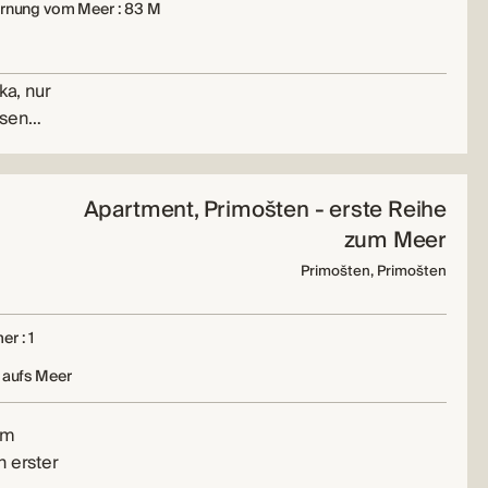
ernung vom Meer : 83 M
ka, nur
esen…
Apartment, Primošten - erste Reihe
zum Meer
Primošten, Primošten
r : 1
 aufs Meer
im
n erster