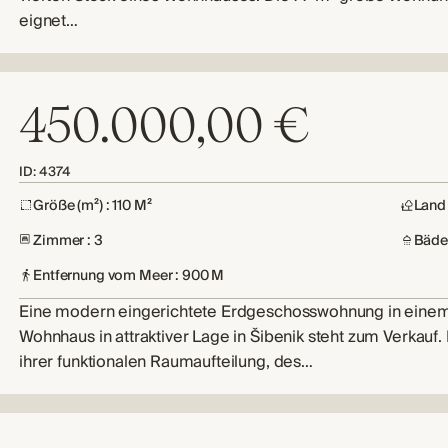
eignet…
450.000,00 €
ID: 4374
Größe (m²) : 110 M²
Land 
Zimmer : 3
Bäder
Entfernung vom Meer : 900 M
Eine modern eingerichtete Erdgeschosswohnung in eine
Wohnhaus in attraktiver Lage in Šibenik steht zum Verkauf.
ihrer funktionalen Raumaufteilung, des…