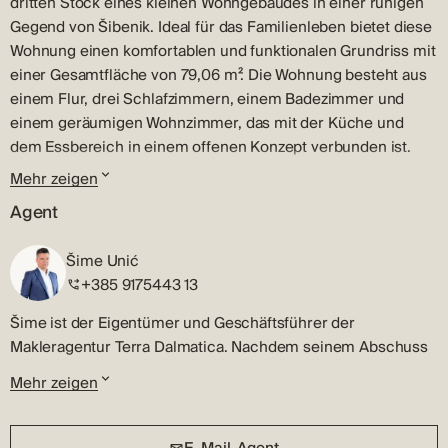
dritten Stock eines kleinen Wohngebäudes in einer ruhigen
Gegend von Šibenik. Ideal für das Familienleben bietet diese
Wohnung einen komfortablen und funktionalen Grundriss mit
einer Gesamtfläche von 79,06 m². Die Wohnung besteht aus
einem Flur, drei Schlafzimmern, einem Badezimmer und
einem geräumigen Wohnzimmer, das mit der Küche und
dem Essbereich in einem offenen Konzept verbunden ist.
Vom Essbereich aus gelangen Sie auf die überdachte
Mehr zeigen
Terrasse (6,65 m²), die sich perfekt zum Entspannen und
Agent
Genießen der frischen Luft eignet. Die Wohnung ist mit
elektrischer Fußbodenheizung in allen Räumen ausgestattet,
Šime Unić
und jedes Schlafzimmer verfügt über eine eigene
+385 9175443 13
Klimaanlage, die das ganze Jahr über eine angenehme
Temperatur gewährleistet. Zur Wohnung gehört auch ein
Šime ist der Eigentümer und Geschäftsführer der
Abstellraum (2,78 m²) und ein Parkplatz (7,50 m²), was den
Makleragentur Terra Dalmatica. Nachdem seinem Abschuss
praktischen Alltag zusätzlich erleichtert. Die gesamte
an der Fakultät für Betriebswirtschaft der Universität in
Mehr zeigen
Nettofläche (Nutzfläche) beträgt 89,34 m². In einer ruhigen
Zagreb gemacht hatte, begann er seine professionelle
Straße, abseits der Hauptverkehrsstraßen gelegen, bietet
Karriere als Makler in seiner Heimatstadt Šibenik.
diese Wohnung eine ruhige und angenehme Umgebung.