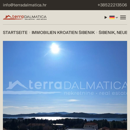
info@terradalmatica.hr
+38522213506
STARTSEITE
IMMOBILIEN KROATIEN ŠIBENIK
ŠIBENIK, NEUB