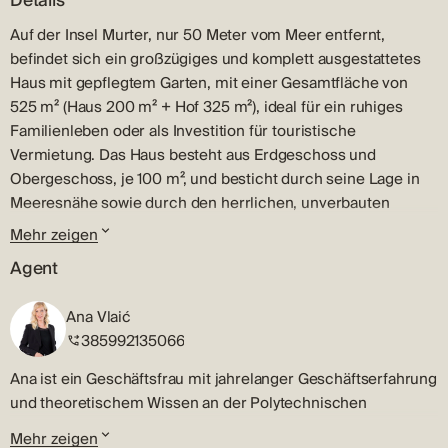
Details
Auf der Insel Murter, nur 50 Meter vom Meer entfernt,
befindet sich ein großzügiges und komplett ausgestattetes
Haus mit gepflegtem Garten, mit einer Gesamtfläche von
525 m² (Haus 200 m² + Hof 325 m²), ideal für ein ruhiges
Familienleben oder als Investition für touristische
Vermietung. Das Haus besteht aus Erdgeschoss und
Obergeschoss, je 100 m², und besticht durch seine Lage in
Meeresnähe sowie durch den herrlichen, unverbauten
Meerblick von der oberen Terrasse. Im Erdgeschoss befindet
Mehr zeigen
sich ein Flur, der zu drei komfortablen Schlafzimmern, einem
Agent
Badezimmer, einem zusätzlichen WC sowie einer
geräumigen Küche mit Essbereich und Wohnzimmer führt.
Ana Vlaić
Der Wohnbereich öffnet sich zu einem Wintergarten, von
385992135066
dem aus man auf eine überdachte Terrasse gelangt – ein
perfekter Ort zur Entspannung im Schatten an heißen
Ana ist ein Geschäftsfrau mit jahrelanger Geschäftserfahrung
Sommertagen. Im Obergeschoss befinden sich zwei
und theoretischem Wissen an der Polytechnischen
Apartments mit jeweils 50 m². Jedes besteht aus Küche mit
Gesellschaft in Sibenik. Ihre Expertise umfasst eine Menge
Mehr zeigen
Ess- und Wohnzimmer, einem Schlafzimmer, Badezimmer,