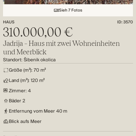
Sieh 7 Fotos
HAUS
ID: 3570
310.000,00 €
Jadrija – Haus mit zwei Wohneinheiten
und Meerblick
Standort:
Šibenik okolica
Größe (m²):
70 m²
Land (m²):
120 m²
Zimmer:
4
Bäder
2
Entfernung vom Meer
40 m
Blick aufs Meer