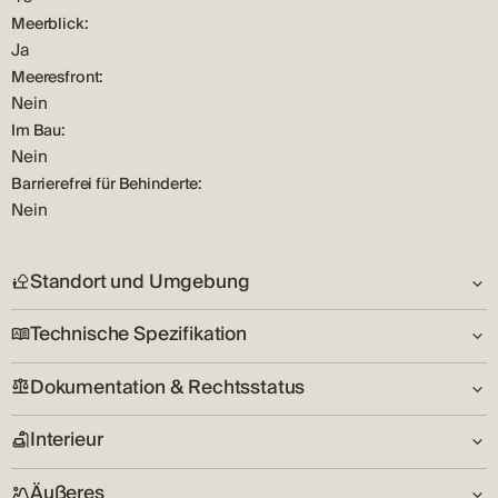
Meerblick:
Ja
Meeresfront:
Nein
Im Bau:
Nein
Barrierefrei für Behinderte:
Nein
Standort und Umgebung
Technische Spezifikation
Siehe:
Blick aufs Meer
Dokumentation & Rechtsstatus
Anzahl der Etagen:
Umwelt:
2
Friedlich
Interieur
Schlüssel im Besitz:
Garage:
Adresse:
Nein
Nein
Šibenik
Äußeres