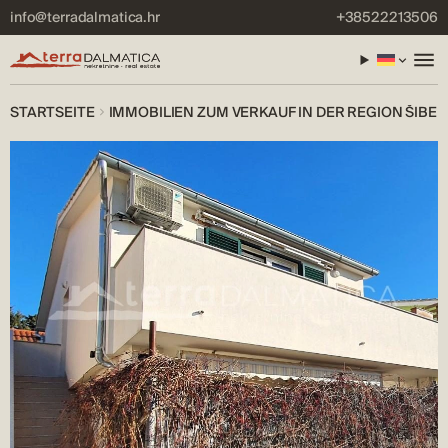
info@terradalmatica.hr
+38522213506
STARTSEITE
IMMOBILIEN ZUM VERKAUF IN DER REGION ŠIBEN