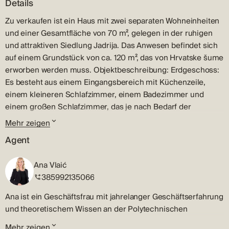
Details
Zu verkaufen ist ein Haus mit zwei separaten Wohneinheiten
und einer Gesamtfläche von 70 m², gelegen in der ruhigen
und attraktiven Siedlung Jadrija. Das Anwesen befindet sich
auf einem Grundstück von ca. 120 m², das von Hrvatske šume
erworben werden muss. Objektbeschreibung: Erdgeschoss:
Es besteht aus einem Eingangsbereich mit Küchenzeile,
einem kleineren Schlafzimmer, einem Badezimmer und
einem großen Schlafzimmer, das je nach Bedarf der
zukünftigen Eigentümer auch als Wohnzimmer dienen kann.
Mehr zeigen
Erster Stock: Es besteht aus einer Küche mit Esszimmer,
Agent
einem Schlafzimmer, einem Badezimmer und einem
Wohnzimmer mit Zugang zu einer Terrasse mit
Ana Vlaić
wunderschönem Meerblick. Im ersten Stock gibt es zwei
385992135066
weitere Terrassen – eine neben dem Schlafzimmer und die
andere neben der Küche, ideal zum Grillen und Genießen
Ana ist ein Geschäftsfrau mit jahrelanger Geschäftserfahrung
der Natur. Hof: Der Hof ist mit zwei Nebengebäuden und
und theoretischem Wissen an der Polytechnischen
einer Außenküche mit Grill ausgestattet, die ideale
Gesellschaft in Sibenik. Ihre Expertise umfasst eine Menge
Mehr zeigen