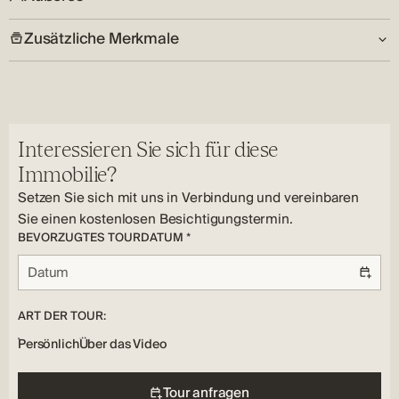
Anzahl der Schlafzimmer:
Parken:
Land:
4
Parken im Freien
HR
Zusätzliche Merkmale
Bäume:
Wohnzimmer:
Versorgungsunternehmen:
Ja
Ja
Elektrizität, Wasser, Internet
Merkmale der Immobilie:
Fenster Typ:
Anzahl der Badezimmer:
Bodenbelag Typ:
Klimatisierung, Möbliert, Grill, Lagerung, Terrasse,
PVC
2
Parkett, Keramische Kacheln
Wohnküche, Parken
Heizung Typ:
Interessieren Sie sich für diese
Klimatisierung
Immobilie?
Setzen Sie sich mit uns in Verbindung und vereinbaren
Sie einen kostenlosen Besichtigungstermin.
BEVORZUGTES TOURDATUM *
ART DER TOUR:
Persönlich
Über das Video
Tour anfragen