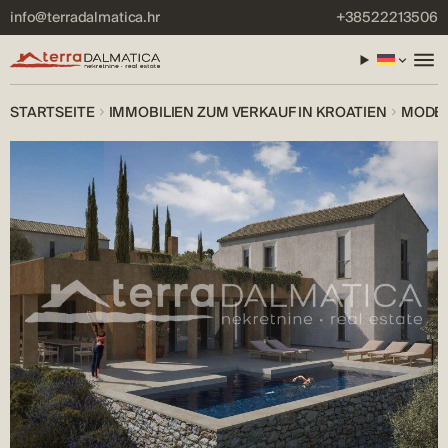
info@terradalmatica.hr
+38522213506
STARTSEITE
IMMOBILIEN ZUM VERKAUF IN KROATIEN
MODER