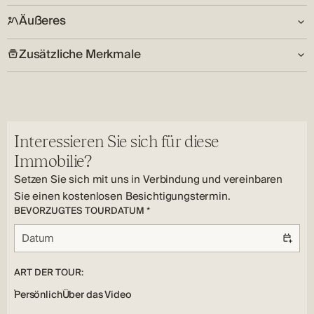
helfen Ihnen bei der Wahl Ihres zukünftigen Zuhauses.
Eigentumsurkunde:
Parken:
Ja
Parken im Freien
Äußeres
Anzahl der Schlafzimmer:
Schlüssel im Besitz:
Versorgungsunternehmen:
3
Nein
Elektrizität, Wasser, Internet
Zusätzliche Merkmale
Pool Typ:
Wohnzimmer:
Bodenbelag Typ:
Draußen
Ja
Parkett, Keramische Kacheln
Merkmale der Immobilie:
Pool Heizung:
Anzahl der Badezimmer:
Heizung Typ:
Klimatisierung, Fußbodenheizung, Kühlung, Parken,
Nein
4
Unterflur, Klimatisierung
Freibad, Speisesaal
Interessieren Sie sich für diese
Immobilie?
Setzen Sie sich mit uns in Verbindung und vereinbaren
Sie einen kostenlosen Besichtigungstermin.
BEVORZUGTES TOURDATUM *
ART DER TOUR:
Persönlich
Über das Video