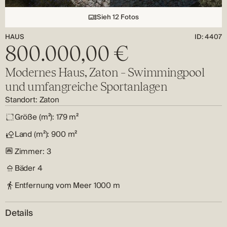
Sieh 12 Fotos
HAUS
ID: 4407
800.000,00 €
Modernes Haus, Zaton – Swimmingpool
und umfangreiche Sportanlagen
Standort:
Zaton
Größe (m²):
179 m²
Land (m²):
900 m²
Zimmer:
3
Bäder
4
Entfernung vom Meer
1000 m
Details