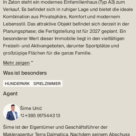
In Zaton steht ein modernes Einfamilienhaus (Typ A3) zum
Verkauf. Es befindet sich in ruhiger Lage und bietet die ideale
Kombination aus Privatsphäre, Komfort und modernem
Lebensstil. Das attraktive Objekt befindet sich derzeit in der
Planungsphase; die Fertigstellung ist für 2027 geplant. Ein
besonderer Wert dieser Immobilie liegt in den vielfältigen
Freizeit- und Aktivangeboten, darunter Sportplätze und
großzügige Flächen für die ganze Familie.
Mehr zeigen
Zeitplan
Was ist besonders
Das Haus mit einer Gesamtfläche von 179 m² wurde sorgfältig
geplant, um den Bedürfnissen modernen Wohnens gerecht
HUNDEPARK
SPIELZIMMER
zu werden. Im Erdgeschoss befinden sich eine
Agent
Eingangshalle, die in einen großzügigen, offenen Wohn-, Ess-
und Küchenbereich führt. Ebenfalls auf dieser Etage liegen
Šime Unić
ein Schlafzimmer, ein separater Ruheraum, ein Badezimmer,
+385 9175443 13
ein separates WC, ein Hauswirtschaftsraum und ein
Technikraum. Der Außenbereich des Erdgeschosses wird
Šime ist der Eigentümer und Geschäftsführer der
durch einen 30 m² großen Swimmingpool, eine 16 m² große
Makleragentur Terra Dalmatica. Nachdem seinem Abschuss