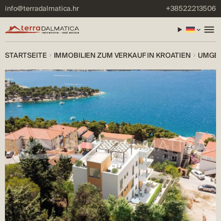
info@terradalmatica.hr
+38522213506
STARTSEITE
IMMOBILIEN ZUM VERKAUF IN KROATIEN
UMGEB