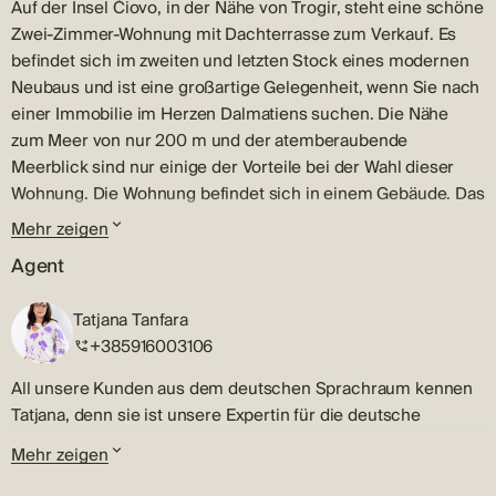
Auf der Insel Čiovo, in der Nähe von Trogir, steht eine schöne
Zwei-Zimmer-Wohnung mit Dachterrasse zum Verkauf. Es
befindet sich im zweiten und letzten Stock eines modernen
Neubaus und ist eine großartige Gelegenheit, wenn Sie nach
einer Immobilie im Herzen Dalmatiens suchen. Die Nähe
zum Meer von nur 200 m und der atemberaubende
Meerblick sind nur einige der Vorteile bei der Wahl dieser
Wohnung. Die Wohnung befindet sich in einem Gebäude. Das
Gebäude verfügt über insgesamt sechs Wohneinheiten,
Mehr zeigen
verteilt auf drei oberirdische Geschosse und eine Tiefgarage.
Agent
Die Wohnung A5 besteht aus einer Wohnfläche von 55,2 m2,
einer überdachten Terrasse von 19,20 m2 und einer
Tatjana Tanfara
Dachterrasse von 76,40 m2. Der Wohnbereich besteht aus
+385916003106
Flur, Küche und Wohnzimmer als Ganzes, zwei
Schlafzimmern, eines davon mit eigenem Bad, und weiteren
All unsere Kunden aus dem deutschen Sprachraum kennen
Badezimmern. Vom Wohnzimmer aus gelangt man auf eine
Tatjana, denn sie ist unsere Expertin für die deutsche
geräumige, überdachte Terrasse von 19,2 m2 mit
Sprache.
Mehr zeigen
wunderschönem Meerblick. Über eine gemeinsame Treppe
Bevor sie in die Makleragentur Terra Dalmatica kam, hat
gelangt man auf die Dachterrasse mit einem