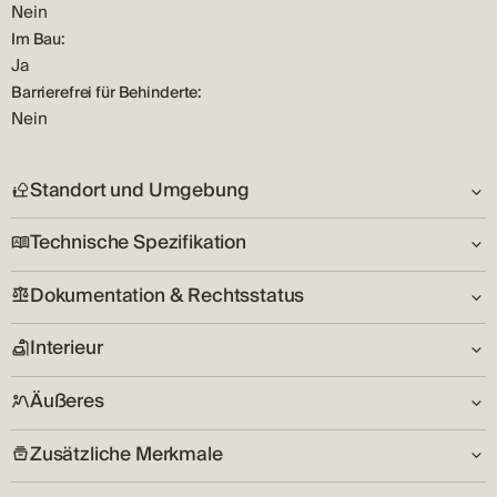
Nein
Im Bau:
Ja
Barrierefrei für Behinderte:
Nein
Standort und Umgebung
Technische Spezifikation
Siehe:
Blick aufs Meer
Dokumentation & Rechtsstatus
Anzahl der Etagen:
Umwelt:
Ja
Friedlich
Interieur
Schlüssel im Besitz:
Zustand:
Adresse:
Nein
Neu bauen
Zadar
Äußeres
Anzahl der Schlafzimmer:
Garage:
Land:
3
Nein
HR
Zusätzliche Merkmale
Arrangierter Garten:
Wohnzimmer:
Parken: