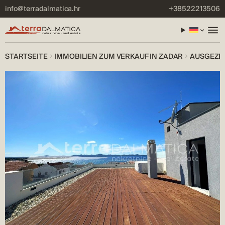
info@terradalmatica.hr
+38522213506
STARTSEITE
IMMOBILIEN ZUM VERKAUF IN ZADAR
AUSGEZEI