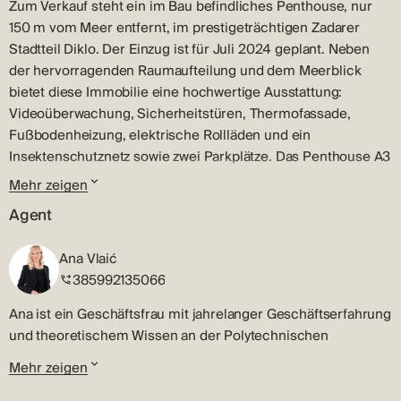
Zum Verkauf steht ein im Bau befindliches Penthouse, nur
150 m vom Meer entfernt, im prestigeträchtigen Zadarer
Stadtteil Diklo. Der Einzug ist für Juli 2024 geplant. Neben
der hervorragenden Raumaufteilung und dem Meerblick
bietet diese Immobilie eine hochwertige Ausstattung:
Videoüberwachung, Sicherheitstüren, Thermofassade,
Fußbodenheizung, elektrische Rollläden und ein
Insektenschutznetz sowie zwei Parkplätze. Das Penthouse A3
im Gebäude A, mit einer Fläche von 115 m2, besteht aus
Mehr zeigen
einem Eingangsbereich mit Abstellraum, der zu drei
Agent
geräumigen Schlafzimmern, einem Badezimmer und einer
Waschküche führt. Die offen gestaltete Küche, das
Ana Vlaić
Esszimmer und das Wohnzimmer gehen auf eine überdachte
385992135066
Terrasse von 11 m2. Die besondere Attraktion dieses
Penthouses ist die großzügige Dachterrasse von ca. 60 m2,
Ana ist ein Geschäftsfrau mit jahrelanger Geschäftserfahrung
die einen spektakulären Blick auf das Meer bietet. Das
und theoretischem Wissen an der Polytechnischen
Anwesen befindet sich in einem ruhigen Teil von Zadar, ideal
Gesellschaft in Sibenik. Ihre Expertise umfasst eine Menge
Mehr zeigen
zum Genießen und Erholen, bekannt für seine schönen
von Geschäftserfahrung, Marketing, ausgedrückte
Strände und luxuriösen Villen. Ob Sie nun die traditionelle
Verhandlungsfähigkeiten und eine gute Kenntnis des