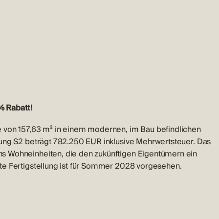
% Rabatt!
 von 157,63 m² in einem modernen, im Bau befindlichen
nung S2 beträgt 782.250 EUR inklusive Mehrwertsteuer. Das
s Wohneinheiten, die den zukünftigen Eigentümern ein
te Fertigstellung ist für Sommer 2028 vorgesehen.
Flur, der zum Hauptwohnbereich führt. Der offene Wohn-,