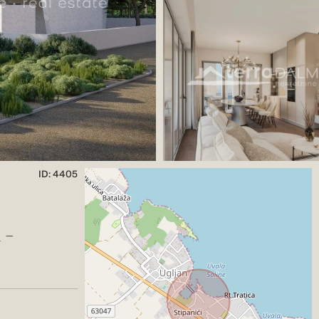
ID: 4405
 –