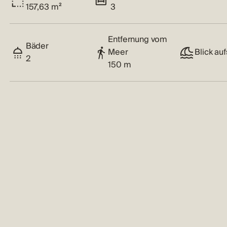
157,63 m²
3
Entfernung vom
Bäder
Meer
Blick au
2
150 m