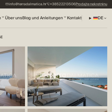
info@terradalmatica.hr
+38522213506
Prodajte nekretninu
e
Über uns
Blog und Anleitungen
Kontakt
DE
SE