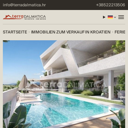
info@terradalmatica.hr
+38522213506
STARTSEITE
IMMOBILIEN ZUM VERKAUF IN KROATIEN
FERIE