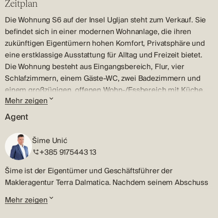
Zeitplan
Die Wohnung S6 auf der Insel Ugljan steht zum Verkauf. Sie
befindet sich in einer modernen Wohnanlage, die ihren
zukünftigen Eigentümern hohen Komfort, Privatsphäre und
eine erstklassige Ausstattung für Alltag und Freizeit bietet.
Die Wohnung besteht aus Eingangsbereich, Flur, vier
Schlafzimmern, einem Gäste-WC, zwei Badezimmern und
einem großzügigen, offenen Wohn-/Essbereich mit Küche.
Mehr zeigen
Alle Schlafzimmer haben Zugang zu einem Balkon, eines
davon sogar direkt zur Terrasse. So entsteht eine
Agent
harmonische Verbindung zwischen Innen- und
Außenbereich, die den mediterranen Lebensstil
Šime Unić
unterstreicht.
+385 9175443 13
Die 53 m² große Terrasse und der 21 m² große Balkon bieten
Šime ist der Eigentümer und Geschäftsführer der
einen perfekten Meerblick und sind der ideale Ort, um sich
Makleragentur Terra Dalmatica. Nachdem seinem Abschuss
das ganze Jahr über im Freien zu entspannen und mit
an der Fakultät für Betriebswirtschaft der Universität in
Familie und Freunden zusammenzukommen.
Mehr zeigen
Zagreb gemacht hatte, begann er seine professionelle
Karriere als Makler in seiner Heimatstadt Šibenik.