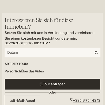
Nein
Ja
Unterflur, Klimatisierung
erwerben.
Merkmale der Immobilie:
Fenster Typ:
Anzahl der Badezimmer:
Klimatisierung, Terrasse, Kühlung, Garage, Parken, Freibad
PVC
3
Interessieren Sie sich für diese
Immobilie?
Setzen Sie sich mit uns in Verbindung und vereinbaren
Sie einen kostenlosen Besichtigungstermin.
BEVORZUGTES TOURDATUM *
ART DER TOUR:
Persönlich
Über das Video
Tour anfragen
oder
E-Mail-Agent
+385 9175443 13