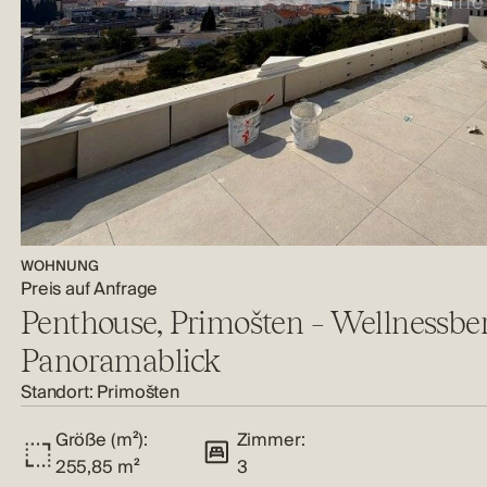
WOHNUNG
Preis auf Anfrage
Penthouse, Primošten – Wellnessbe
Panoramablick
Standort:
Primošten
Größe (m²):
Zimmer:
255,85 m²
3