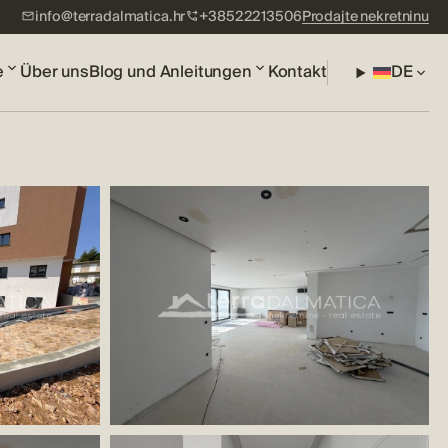
info@terradalmatica.hr
+38522213506
Prodajte nekretninu
e
Über uns
Blog und Anleitungen
Kontakt
DE