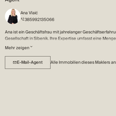
Ana Vlaić
385992135066
Ana ist ein Geschäftsfrau mit jahrelanger Geschäftserfah
Gesellschaft in Sibenik. Ihre Expertise umfasst eine Men
Verhandlungsfähigkeiten und eine gute Kenntnis des Immob
Mehr zeigen
Bedürfnisse und Lebensziele von Verkäufern und Käufern, 
Eigentum Verkauft, mit kreativen Möglichkeiten, um die E
E-Mail-Agent
Alle Immobilien dieses Maklers a
präsentieren. Ihre Fähigkeit des Managements, Marktchance
Zuverlässigkeit bieten ihren Kunden die optimalen Eigensc