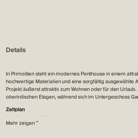
Details
In Primošten steht ein modernes Penthouse in einem attr
hochwertige Materialien und eine sorgfältig ausgewählte 
Projekt äußerst attraktiv zum Wohnen oder für den Urlaub
oberirdischen Etagen, während sich im Untergeschoss Ga
Zeitplan
Das Penthouse S7 erstreckt sich über die gesamte obers
Mehr zeigen
255,85 m². Die Wohnung verfügt über einen großzügigen,
Wohnzimmer (61,92 m²). Sie bietet drei Schlafzimmer, wo