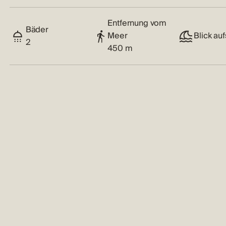
Entfernung vom
Bäder
Meer
Blick au
2
450 m