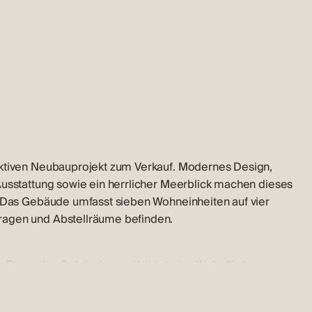
aktiven Neubauprojekt zum Verkauf. Modernes Design,
Ausstattung sowie ein herrlicher Meerblick machen dieses
. Das Gebäude umfasst sieben Wohneinheiten auf vier
ragen und Abstellräume befinden.
te Etage des Gebäudes und bietet eine Wohnfläche von
 offenen Wohnbereich mit Küche, Esszimmer und
bei das Hauptschlafzimmer über ein eigenes Bad und eine